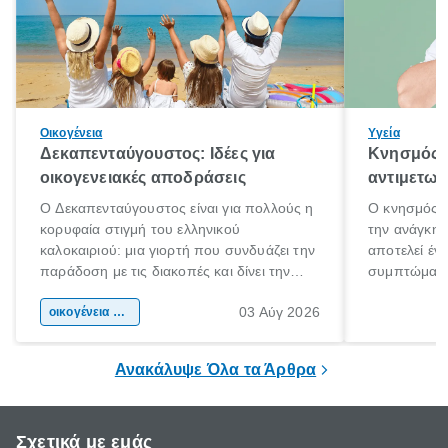
Οικογένεια
Υγεία
Δεκαπενταύγουστος: Ιδέες για
Κνησμός: 
οικογενειακές αποδράσεις
αντιμετωπ
Ο Δεκαπενταύγουστος είναι για πολλούς η
Ο κνησμός ε
κορυφαία στιγμή του ελληνικού
την ανάγκη 
καλοκαιριού: μια γιορτή που συνδυάζει την
αποτελεί έν
παράδοση με τις διακοπές και δίνει την
συμπτώματα
αφορμή για ταξίδια σε κάθε γωνιά της
άνθρωποι κά
03 Αύγ 2026
χώρας. Είτε πρόκειται για λίγες μέρες
οικογένεια & παιδί
πληροφορίες 
ξεγνοιασιάς είτε για μια σύντομη εξόρμηση.
καθώς μπορε
επιμένει για
Ανακάλυψε Όλα τα Άρθρα
Σχετικά με εμάς