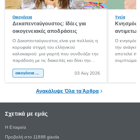
Οικογένεια
Υγεία
Δεκαπενταύγουστος: Ιδέες για
Κνησμός: 
οικογενειακές αποδράσεις
αντιμετωπ
Ο Δεκαπενταύγουστος είναι για πολλούς η
Ο κνησμός ε
κορυφαία στιγμή του ελληνικού
την ανάγκη 
καλοκαιριού: μια γιορτή που συνδυάζει την
αποτελεί έν
παράδοση με τις διακοπές και δίνει την
συμπτώματα
αφορμή για ταξίδια σε κάθε γωνιά της
άνθρωποι κά
03 Αύγ 2026
χώρας. Είτε πρόκειται για λίγες μέρες
οικογένεια & παιδί
πληροφορίες 
ξεγνοιασιάς είτε για μια σύντομη εξόρμηση.
καθώς μπορε
επιμένει για
Ανακάλυψε Όλα τα Άρθρα
Σχετικά με εμάς
Η Εταιρεία
Προβολή στο 11888 giaola