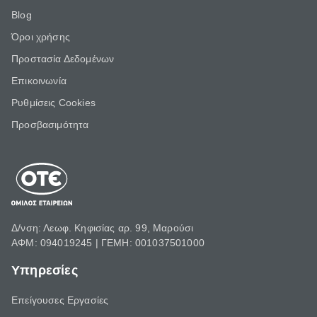
Blog
Όροι χρήσης
Προστασία Δεδομένων
Επικοινωνία
Ρυθμίσεις Cookies
Προσβασιμότητα
Δ/νση: Λεωφ. Κηφισίας αρ. 99, Μαρούσι
ΑΦΜ: 094019245 | ΓΕΜΗ: 001037501000
Υπηρεσίες
Επείγουσες Εργασίες