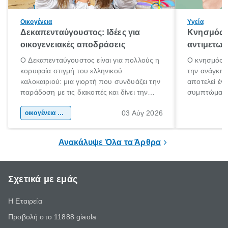
Οικογένεια
Υγεία
Δεκαπενταύγουστος: Ιδέες για
Κνησμός: 
οικογενειακές αποδράσεις
αντιμετωπ
Ο Δεκαπενταύγουστος είναι για πολλούς η
Ο κνησμός ε
κορυφαία στιγμή του ελληνικού
την ανάγκη 
καλοκαιριού: μια γιορτή που συνδυάζει την
αποτελεί έν
παράδοση με τις διακοπές και δίνει την
συμπτώματα
αφορμή για ταξίδια σε κάθε γωνιά της
άνθρωποι κά
03 Αύγ 2026
χώρας. Είτε πρόκειται για λίγες μέρες
οικογένεια & παιδί
πληροφορίες 
ξεγνοιασιάς είτε για μια σύντομη εξόρμηση.
καθώς μπορε
επιμένει για
Ανακάλυψε Όλα τα Άρθρα
Σχετικά με εμάς
Η Εταιρεία
Προβολή στο 11888 giaola