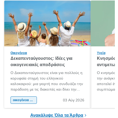
Οικογένεια
Υγεία
Δεκαπενταύγουστος: Ιδέες για
Κνησμός: 
οικογενειακές αποδράσεις
αντιμετωπ
Ο Δεκαπενταύγουστος είναι για πολλούς η
Ο κνησμός ε
κορυφαία στιγμή του ελληνικού
την ανάγκη 
καλοκαιριού: μια γιορτή που συνδυάζει την
αποτελεί έν
παράδοση με τις διακοπές και δίνει την
συμπτώματα
αφορμή για ταξίδια σε κάθε γωνιά της
άνθρωποι κά
03 Αύγ 2026
χώρας. Είτε πρόκειται για λίγες μέρες
οικογένεια & παιδί
πληροφορίες 
ξεγνοιασιάς είτε για μια σύντομη εξόρμηση.
καθώς μπορε
επιμένει για
Ανακάλυψε Όλα τα Άρθρα