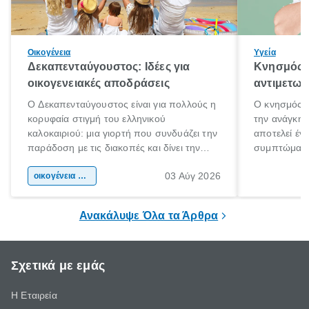
Οικογένεια
Υγεία
Δεκαπενταύγουστος: Ιδέες για
Κνησμός: 
οικογενειακές αποδράσεις
αντιμετωπ
Ο Δεκαπενταύγουστος είναι για πολλούς η
Ο κνησμός ε
κορυφαία στιγμή του ελληνικού
την ανάγκη 
καλοκαιριού: μια γιορτή που συνδυάζει την
αποτελεί έν
παράδοση με τις διακοπές και δίνει την
συμπτώματα
αφορμή για ταξίδια σε κάθε γωνιά της
άνθρωποι κά
03 Αύγ 2026
χώρας. Είτε πρόκειται για λίγες μέρες
οικογένεια & παιδί
πληροφορίες 
ξεγνοιασιάς είτε για μια σύντομη εξόρμηση.
καθώς μπορε
επιμένει για
Ανακάλυψε Όλα τα Άρθρα
Σχετικά με εμάς
Η Εταιρεία