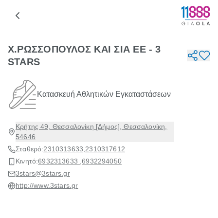
X.ΡΩΣΣΟΠΟΥΛΟΣ ΚΑΙ ΣΙΑ ΕΕ - 3
STARS
Κατασκευή Αθλητικών Εγκαταστάσεων
Κρήτης 49, Θεσσαλονίκη [Δήμος], Θεσσαλονίκη,
54646
Σταθερό:
2310313633
,
2310317612
Κινητό:
6932313633 ,
6932294050
3stars@3stars.gr
http://www.3stars.gr