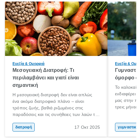
Ευεξία & Ομορφιά
Ευεξία & Ομο
Μεσογειακή Διατροφή: Τι
Γυμναστικ
περιλαμβάνει και γιατί είναι
όμορφο σώ
σημαντική
Το καλοκαίρ
ενδιαφέρει 
Η μεσογειακή διατροφή δεν είναι απλώς
μας στην πα
ένα ακόμα διατροφικό πλάνο – είναι
τρεις μήνες 
τρόπος ζωής, βαθιά ριζωμένος στις
Αύγουστο γι
παραδόσεις και τις συνήθειες των λαών της
στόχο; Μην 
Μεσογείου. Βασισμένη σε φρέσκα, φυσικά
σου! Δεν είν
17 Οκτ 2025
και ανεπεξέργαστα υλικά, αυτή η διατροφή
διατροφή
γυμναστική
καλοκαίρι σ
έχει αναγνωριστεί παγκοσμίως ως μια από
στο γυμναστ