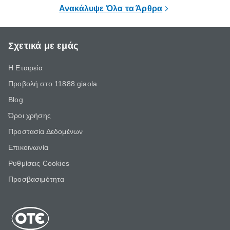
τις πιο υγιεινές επιλογές διατροφής.
Ανακάλυψε Όλα τα Άρθρα
βέβαια να σ
Σχετικά με εμάς
Η Εταιρεία
Προβολή στο 11888 giaola
Blog
Όροι χρήσης
Προστασία Δεδομένων
Επικοινωνία
Ρυθμίσεις Cookies
Προσβασιμότητα