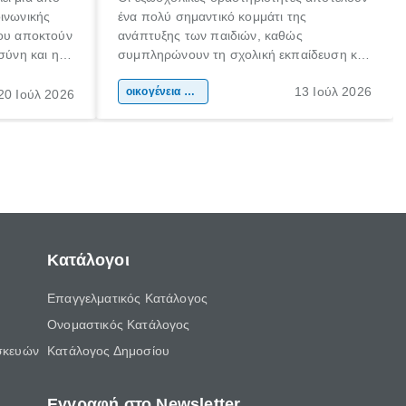
οινωνικής
ένα πολύ σημαντικό κομμάτι της
που αποκτούν
ανάπτυξης των παιδιών, καθώς
σύνη και η
συμπληρώνουν τη σχολική εκπαίδευση και
ιδιαίτερα
συμβάλλουν ουσιαστικά στη διαμόρφωση
13 Ιούλ 2026
κάθε
της προσωπικότητας, της κοινωνικότητας
οικογένεια & παιδί
20 Ιούλ 2026
ται από
και των δεξιοτήτων τους. Δεν είναι απλώς
ώσεις.
ένας τρόπος για να περνάει το παιδί τον
ελεύθερο χρόνο του.
Κατάλογοι
Επαγγελματικός Κατάλογος
Ονομαστικός Κατάλογος
σκευών
Κατάλογος Δημοσίου
Εγγραφή στο Newsletter