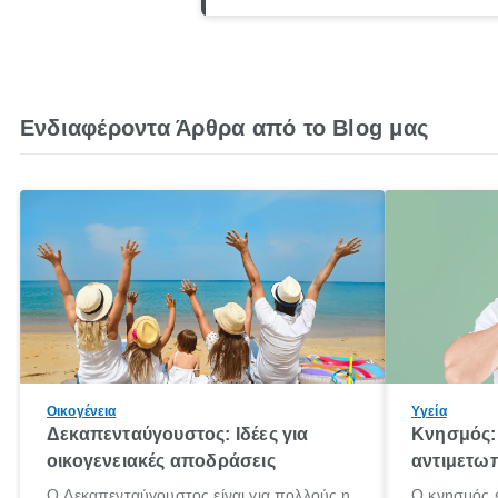
Ενδιαφέροντα Άρθρα από το Blog μας
Οικογένεια
Υγεία
Δεκαπενταύγουστος: Ιδέες για
Κνησμός: 
οικογενειακές αποδράσεις
αντιμετωπ
Ο Δεκαπενταύγουστος είναι για πολλούς η
Ο κνησμός ε