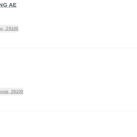
ING ΑΕ
ς, 29100
ληνία, 28100