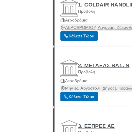
1. GOLDAIR HANDL
Προβολή
Αεροδρόμια
ΑΕΡΟΔΡΟΜΙΟΥ, Λαγανάς, Ζάκυνθο
Κάλεσε Τώρα
2. ΜΕΤΑΞΑΣ ΒΑΣ. Ν
Προβολή
Αεροδρόμια
Μηνιές, Αργοστόλι [Δήμος], Κεφαλ
Κάλεσε Τώρα
3. ΕΞΠΡΕΣ ΑΕ