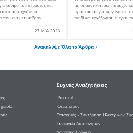
για ξύσιμο του δέρματος και
τις σημαντικότερες παροχές κ
α από τα συχνότερα
προστασίας για τις γυναίκες 
 που αντιμετωπίζουν
παιδί και εργάζονται. Η εγκυμο
θε ηλικίας. Πολλοί αναζητούν
γέννηση ενός παιδιού είναι μια 
 για το «κνησμός τι είναι»,
σημαντική περίοδος στη ζωή 
27 Ιούλ 2026
ί να εμφανιστεί ξαφνικά ή να
οικογένειας, η οποία συνοδεύε
α μεγάλο χρονικό διάστημα.
αυξημένες ανάγκες και υποχρε
Ανακάλυψε Όλα τα Άρθρα
Συχνές Αναζητήσεις
ίες
Ψυκτικοί
giaola
Κλιματισμός
κούς
Επισκευές - Συντήρηση Ηλεκτρικών Συ
Συνεργεία Αυτοκινήτων
Λογιστικά Γραφεία