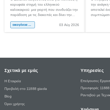
κορυφαία στιγμή του ελληνικού
την ανάγκη 
καλοκαιριού: μια γιορτή που συνδυάζει την
αποτελεί έν
παράδοση με τις διακοπές και δίνει την
συμπτώματα
αφορμή για ταξίδια σε κάθε γωνιά της
άνθρωποι κά
03 Αύγ 2026
χώρας. Είτε πρόκειται για λίγες μέρες
οικογένεια & παιδί
πληροφορίες
ξεγνοιασιάς είτε για μια σύντομη εξόρμηση.
καθώς μπορε
επιμένει γι
Σχετικά με εμάς
Υπηρεσίες
Επείγουσες Εργασ
Η Εταιρεία
Προσφορές 11888 
Προβολή στο 11888 giaola
Ραντεβού με Τεχνι
Blog
Όροι χρήσης
Χρήσιμα