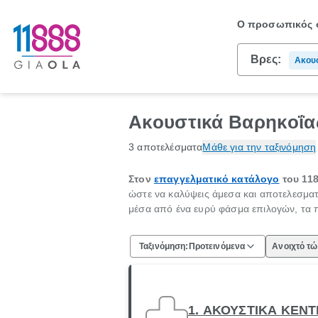
Ο προσωπικός σ
Βρες:
Ακουσ
Ακουστικά Βαρηκοΐα
3 αποτελέσματα
Μάθε για την ταξινόμηση
Στον
επαγγελματικό κατάλογο
του 11
ώστε να καλύψεις άμεσα και αποτελεσματ
μέσα από ένα ευρύ φάσμα επιλογών, τα π
Ταξινόμηση:
Προτεινόμενα
Ανοιχτό τ
1. ΑΚΟΥΣΤΙΚΑ ΚΕΝ