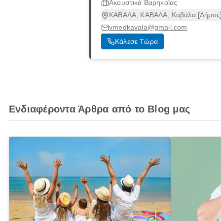
Ακουστικά Βαρηκοΐας
ΚΑΒΑΛΑ, ΚΑΒΑΛΑ, Καβάλα [Δήμος]
vmedkavala@gmail.com
Κάλεσε Τώρα
Ενδιαφέροντα Άρθρα από το Blog μας