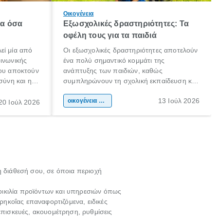
Οικογένεια
λα όσα
Εξωσχολικές δραστηριότητες: Τα
οφέλη τους για τα παιδιά
εί μία από
Οι εξωσχολικές δραστηριότητες αποτελούν
οινωνικής
ένα πολύ σημαντικό κομμάτι της
που αποκτούν
ανάπτυξης των παιδιών, καθώς
σύνη και η
συμπληρώνουν τη σχολική εκπαίδευση και
ιδιαίτερα
συμβάλλουν ουσιαστικά στη διαμόρφωση
13 Ιούλ 2026
κάθε
της προσωπικότητας, της κοινωνικότητας
οικογένεια & παιδί
20 Ιούλ 2026
ται από
και των δεξιοτήτων τους. Δεν είναι απλώς
ώσεις.
ένας τρόπος για να περνάει το παιδί τον
ελεύθερο χρόνο του.
η διάθεσή σου, σε όποια περιοχή
οικιλία προϊόντων και υπηρεσιών όπως
ρηκοΐας επαναφορτιζόμενα, ειδικές
 επισκευές, ακουομέτρηση, ρυθμίσεις