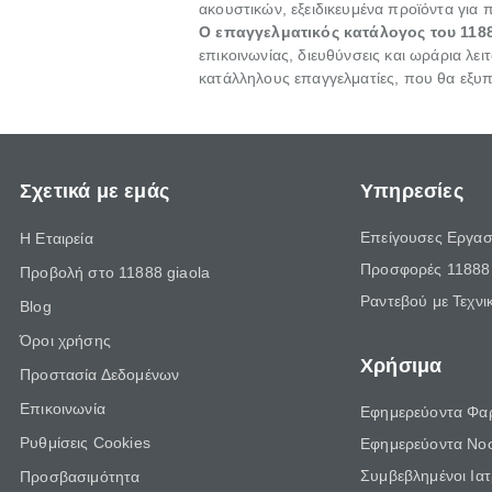
ακουστικών, εξειδικευμένα προϊόντα για π
Ο επαγγελματικός κατάλογος του 118
επικοινωνίας, διευθύνσεις και ωράρια λει
κατάλληλους επαγγελματίες, που θα εξυπ
Σχετικά με εμάς
Υπηρεσίες
Επείγουσες Εργασ
Η Εταιρεία
Προσφορές 11888 
Προβολή στο 11888 giaola
Ραντεβού με Τεχνι
Blog
Όροι χρήσης
Χρήσιμα
Προστασία Δεδομένων
Επικοινωνία
Εφημερεύοντα Φα
Ρυθμίσεις Cookies
Εφημερεύοντα Νο
Συμβεβλημένοι Ια
Προσβασιμότητα