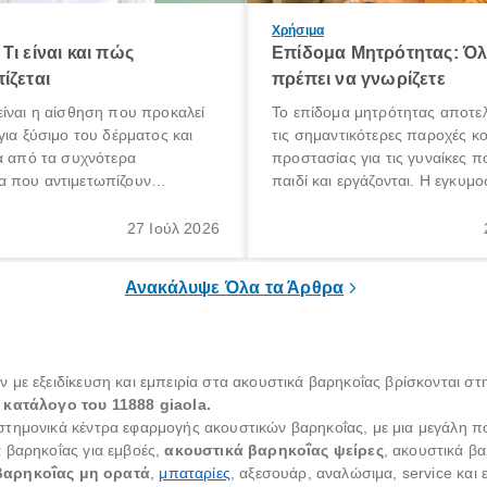
Χρήσιμα
Τι είναι και πώς
Επίδομα Μητρότητας: Ό
ίζεται
πρέπει να γνωρίζετε
ίναι η αίσθηση που προκαλεί
Το επίδομα μητρότητας αποτελ
για ξύσιμο του δέρματος και
τις σημαντικότερες παροχές κ
α από τα συχνότερα
προστασίας για τις γυναίκες 
 που αντιμετωπίζουν
παιδί και εργάζονται. Η εγκυμο
θε ηλικίας. Πολλοί αναζητούν
γέννηση ενός παιδιού είναι μια 
 για το «κνησμός τι είναι»,
σημαντική περίοδος στη ζωή 
27 Ιούλ 2026
ί να εμφανιστεί ξαφνικά ή να
οικογένειας, η οποία συνοδεύε
α μεγάλο χρονικό διάστημα.
αυξημένες ανάγκες και υποχρε
Ανακάλυψε Όλα τα Άρθρα
με εξειδίκευση και εμπειρία στα ακουστικά βαρηκοΐας βρίσκονται στ
 κατάλογο του 11888
giaola
.
στημονικά κέντρα εφαρμογής ακουστικών βαρηκοΐας, με μια μεγάλη π
 βαρηκοΐας για εμβοές,
ακουστικά βαρηκοΐας ψείρες
, ακουστικά βα
βαρηκοΐας μη ορατά
,
μπαταρίες
, αξεσουάρ, αναλώσιμα, service και