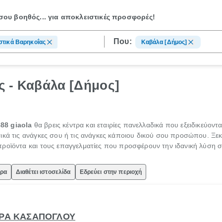
ου βοηθός...
για αποκλειστικές προσφορές!
Που:
τικά Βαρηκοΐας
Καβάλα [Δήμος]
ς - Καβάλα [Δήμος]
888
giaola
θα βρεις κέντρα και εταιρίες πανελλαδικά που εξειδικεύοντ
ικά τις ανάγκες σου ή τις ανάγκες κάποιου δικού σου προσώπου. Ξεκ
ροϊόντα και τους επαγγελματίες που προσφέρουν την ιδανική λύση σ
ώρα
Διαθέτει ιστοσελίδα
Εδρεύει στην περιοχή
ΤΡΑ ΚΑΣΑΠΟΓΛΟΥ