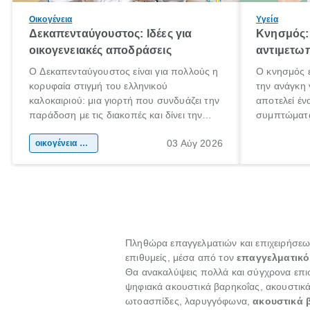
Οικογένεια
Υγεία
Δεκαπενταύγουστος: Ιδέες για
Κνησμός: 
οικογενειακές αποδράσεις
αντιμετωπ
Ο Δεκαπενταύγουστος είναι για πολλούς η
Ο κνησμός ε
κορυφαία στιγμή του ελληνικού
την ανάγκη 
καλοκαιριού: μια γιορτή που συνδυάζει την
αποτελεί έν
παράδοση με τις διακοπές και δίνει την
συμπτώματα
αφορμή για ταξίδια σε κάθε γωνιά της
άνθρωποι κά
03 Αύγ 2026
χώρας. Είτε πρόκειται για λίγες μέρες
οικογένεια & παιδί
πληροφορίες
ξεγνοιασιάς είτε για μια σύντομη εξόρμηση.
καθώς μπορε
επιμένει γι
Πληθώρα επαγγελματιών και επιχειρήσεων 
επιθυμείς, μέσα από τον
επαγγελματικό
Θα ανακαλύψεις πολλά και σύγχρονα επι
ψηφιακά ακουστικά βαρηκοΐας, ακουστικά
ωτοασπίδες, λαρυγγόφωνα,
ακουστικά 