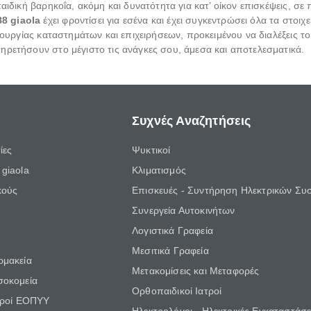
αιδική βαρηκοΐα, ακόμη και δυνατότητα για κατ’ οίκον επισκέψεις, σε
88
giaola
έχει φροντίσει για εσένα και έχει συγκεντρώσει όλα τα στοι
τουργίας καταστημάτων και επιχειρήσεων, προκειμένου να διαλέξεις το
ηρετήσουν στο μέγιστο τις ανάγκες σου, άμεσα και αποτελεσματικά.
Συχνές Αναζητήσεις
ίες
Ψυκτικοί
giaola
Κλιματισμός
κούς
Επισκευές - Συντήρηση Ηλεκτρικών Συ
Συνεργεία Αυτοκινήτων
Λογιστικά Γραφεία
Μεσιτικά Γραφεία
ρμακεία
Μετακομίσεις και Μεταφορές
σοκομεία
Ορθοπαιδικοί Ιατροί
τροί ΕΟΠΥΥ