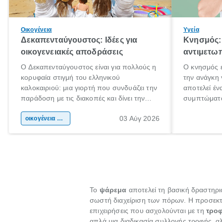
Οικογένεια
Υγεία
Δεκαπενταύγουστος: Ιδέες για
Κνησμός: 
οικογενειακές αποδράσεις
αντιμετωπ
Ο Δεκαπενταύγουστος είναι για πολλούς η
Ο κνησμός ε
κορυφαία στιγμή του ελληνικού
την ανάγκη 
καλοκαιριού: μια γιορτή που συνδυάζει την
αποτελεί έν
παράδοση με τις διακοπές και δίνει την
συμπτώματα
αφορμή για ταξίδια σε κάθε γωνιά της
άνθρωποι κά
03 Αύγ 2026
χώρας. Είτε πρόκειται για λίγες μέρες
οικογένεια & παιδί
πληροφορίες
ξεγνοιασιάς είτε για μια σύντομη εξόρμηση.
καθώς μπορε
επιμένει γι
Το
ψάρεμα
αποτελεί τη βασική δραστηρ
σωστή διαχείριση των πόρων. Η προσεκτ
επιχειρήσεις που ασχολούνται με τη
τροφ
απλά μια διαδικασία συλλογής τροφής, αλ