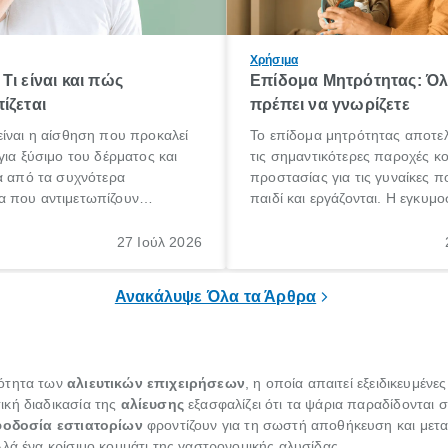
Χρήσιμα
Τι είναι και πώς
Επίδομα Μητρότητας: Ό
ίζεται
πρέπει να γνωρίζετε
ίναι η αίσθηση που προκαλεί
Το επίδομα μητρότητας αποτελ
για ξύσιμο του δέρματος και
τις σημαντικότερες παροχές κ
α από τα συχνότερα
προστασίας για τις γυναίκες 
 που αντιμετωπίζουν
παιδί και εργάζονται. Η εγκυμο
θε ηλικίας. Πολλοί αναζητούν
γέννηση ενός παιδιού είναι μια 
 για το «κνησμός τι είναι»,
σημαντική περίοδος στη ζωή 
27 Ιούλ 2026
ί να εμφανιστεί ξαφνικά ή να
οικογένειας, η οποία συνοδεύε
α μεγάλο χρονικό διάστημα.
αυξημένες ανάγκες και υποχρε
Ανακάλυψε Όλα τα Άρθρα
ιότητα των
αλιευτικών επιχειρήσεων
, η οποία απαιτεί εξειδικευμέν
ική διαδικασία της
αλίευσης
εξασφαλίζει ότι τα ψάρια παραδίδονται 
οδοσία εστιατορίων
φροντίζουν για τη σωστή αποθήκευση και μετ
λά ένα κρίσιμο κομμάτι της γαστρονομικής αλυσίδας.