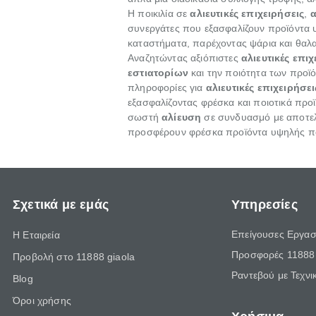
Η ποικιλία σε
αλιευτικές επιχειρήσεις
,
α
συνεργάτες που εξασφαλίζουν προϊόντα υ
καταστήματα, παρέχοντας ψάρια και θαλα
Αναζητώντας αξιόπιστες
αλιευτικές επιχ
εστιατορίων
και την ποιότητα των προ
πληροφορίες για
αλιευτικές επιχειρήσει
εξασφαλίζοντας φρέσκα και ποιοτικά προ
σωστή
αλίευση
σε συνδυασμό με αποτε
προσφέρουν φρέσκα προϊόντα υψηλής ποι
Σχετικά με εμάς
Υπηρεσίες
Επείγουσες Εργασ
Η Εταιρεία
Προσφορές 11888 
Προβολή στο 11888 giaola
Ραντεβού με Τεχνι
Blog
Όροι χρήσης