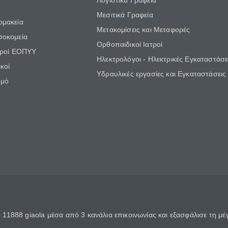
Λογιστικά Γραφεία
Μεσιτικά Γραφεία
ρμακεία
Μετακομίσεις και Μεταφορές
σοκομεία
Ορθοπαιδικοί Ιατροί
τροί ΕΟΠΥΥ
Ηλεκτρολόγοι - Ηλεκτρικές Εγκαταστάσε
κοί
Υδραυλικές εργασίες και Εγκαταστάσεις
θμό
11888 giaola μέσα από 3 κανάλια επικοινωνίας και εξασφάλισε τη μ