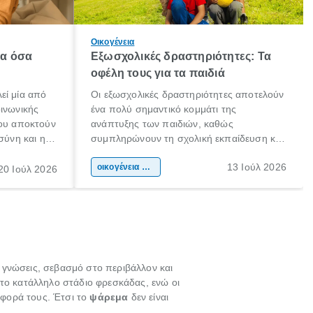
Οικογένεια
λα όσα
Εξωσχολικές δραστηριότητες: Τα
οφέλη τους για τα παιδιά
εί μία από
Οι εξωσχολικές δραστηριότητες αποτελούν
οινωνικής
ένα πολύ σημαντικό κομμάτι της
που αποκτούν
ανάπτυξης των παιδιών, καθώς
σύνη και η
συμπληρώνουν τη σχολική εκπαίδευση και
ιδιαίτερα
συμβάλλουν ουσιαστικά στη διαμόρφωση
13 Ιούλ 2026
κάθε
της προσωπικότητας, της κοινωνικότητας
οικογένεια & παιδί
20 Ιούλ 2026
ται από
και των δεξιοτήτων τους. Δεν είναι απλώς
ώσεις.
ένας τρόπος για να περνάει το παιδί τον
ελεύθερο χρόνο του.
ες γνώσεις, σεβασμό στο περιβάλλον και
στο κατάλληλο στάδιο φρεσκάδας, ενώ οι
αφορά τους. Έτσι το
ψάρεμα
δεν είναι