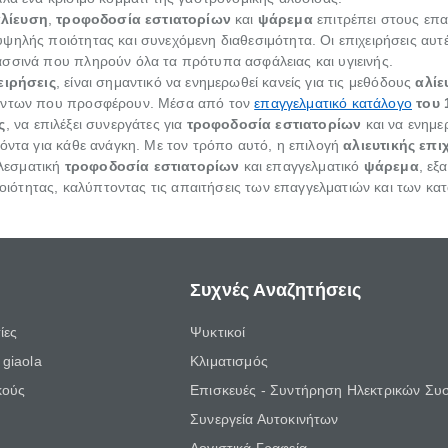
λίευση
,
τροφοδοσία εστιατορίων
και
ψάρεμα
επιτρέπει στους επα
ψηλής ποιότητας και συνεχόμενη διαθεσιμότητα. Οι επιχειρήσεις αυτ
σσινά που πληρούν όλα τα πρότυπα ασφάλειας και υγιεινής.
ειρήσεις
, είναι σημαντικό να ενημερωθεί κανείς για τις μεθόδους
αλίε
ϊόντων που προσφέρουν. Μέσα από τον
επαγγελματικό κατάλογο
του 
ς
, να επιλέξει συνεργάτες για
τροφοδοσία εστιατορίων
και να ενημε
ϊόντα για κάθε ανάγκη. Με τον τρόπο αυτό, η επιλογή
αλιευτικής επι
λεσματική
τροφοδοσία εστιατορίων
και επαγγελματικό
ψάρεμα
, εξ
ότητας, καλύπτοντας τις απαιτήσεις των επαγγελματιών και των κα
Συχνές Αναζητήσεις
ίες
Ψυκτικοί
giaola
Κλιματισμός
κούς
Επισκευές - Συντήρηση Ηλεκτρικών Συ
Συνεργεία Αυτοκινήτων