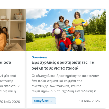
Οικογένεια
λα όσα
Εξωσχολικές δραστηριότητες: Τα
οφέλη τους για τα παιδιά
εί μία από
Οι εξωσχολικές δραστηριότητες αποτελούν
οινωνικής
ένα πολύ σημαντικό κομμάτι της
που αποκτούν
ανάπτυξης των παιδιών, καθώς
σύνη και η
συμπληρώνουν τη σχολική εκπαίδευση και
ιδιαίτερα
συμβάλλουν ουσιαστικά στη διαμόρφωση
13 Ιούλ 2026
κάθε
της προσωπικότητας, της κοινωνικότητας
οικογένεια & παιδί
20 Ιούλ 2026
ται από
και των δεξιοτήτων τους. Δεν είναι απλώς