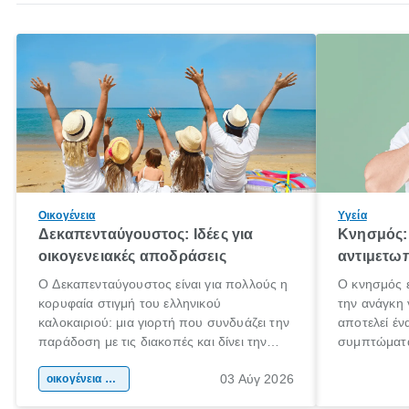
Οικογένεια
Υγεία
Δεκαπενταύγουστος: Ιδέες για
Κνησμός: 
οικογενειακές αποδράσεις
αντιμετωπ
Ο Δεκαπενταύγουστος είναι για πολλούς η
Ο κνησμός ε
κορυφαία στιγμή του ελληνικού
την ανάγκη 
καλοκαιριού: μια γιορτή που συνδυάζει την
αποτελεί έν
παράδοση με τις διακοπές και δίνει την
συμπτώματα
αφορμή για ταξίδια σε κάθε γωνιά της
άνθρωποι κά
03 Αύγ 2026
χώρας. Είτε πρόκειται για λίγες μέρες
οικογένεια & παιδί
πληροφορίες
ξεγνοιασιάς είτε για μια σύντομη εξόρμηση.
καθώς μπορε