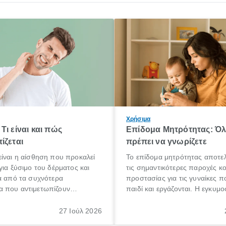
Χρήσιμα
Τι είναι και πώς
Επίδομα Μητρότητας: Ό
ίζεται
πρέπει να γνωρίζετε
ίναι η αίσθηση που προκαλεί
Το επίδομα μητρότητας αποτελ
για ξύσιμο του δέρματος και
τις σημαντικότερες παροχές κ
α από τα συχνότερα
προστασίας για τις γυναίκες 
 που αντιμετωπίζουν
παιδί και εργάζονται. Η εγκυμο
θε ηλικίας. Πολλοί αναζητούν
γέννηση ενός παιδιού είναι μια 
 για το «κνησμός τι είναι»,
σημαντική περίοδος στη ζωή 
27 Ιούλ 2026
ί να εμφανιστεί ξαφνικά ή να
οικογένειας, η οποία συνοδεύε