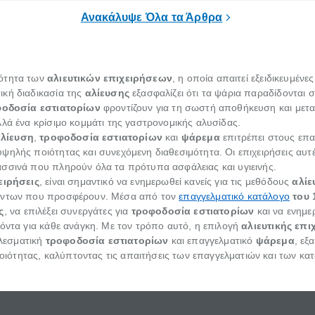
α μεγάλο χρονικό διάστημα.
αυξημένες ανάγκες και υποχρε
Ανακάλυψε Όλα τα Άρθρα
ιότητα των
αλιευτικών επιχειρήσεων
, η οποία απαιτεί εξειδικευμέν
ική διαδικασία της
αλίευσης
εξασφαλίζει ότι τα ψάρια παραδίδονται 
οδοσία εστιατορίων
φροντίζουν για τη σωστή αποθήκευση και μετ
λά ένα κρίσιμο κομμάτι της γαστρονομικής αλυσίδας.
λίευση
,
τροφοδοσία εστιατορίων
και
ψάρεμα
επιτρέπει στους επα
ψηλής ποιότητας και συνεχόμενη διαθεσιμότητα. Οι επιχειρήσεις αυτ
σσινά που πληρούν όλα τα πρότυπα ασφάλειας και υγιεινής.
ειρήσεις
, είναι σημαντικό να ενημερωθεί κανείς για τις μεθόδους
αλίε
ϊόντων που προσφέρουν. Μέσα από τον
επαγγελματικό κατάλογο
του 
ς
, να επιλέξει συνεργάτες για
τροφοδοσία εστιατορίων
και να ενημε
ϊόντα για κάθε ανάγκη. Με τον τρόπο αυτό, η επιλογή
αλιευτικής επι
λεσματική
τροφοδοσία εστιατορίων
και επαγγελματικό
ψάρεμα
, εξ
ότητας, καλύπτοντας τις απαιτήσεις των επαγγελματιών και των κα