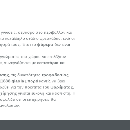
ώσεις.
ένας τρόπος για να περνάει το παιδί τον
ελεύθερο χρόνο του.
ες γνώσεις, σεβασμό στο περιβάλλον και
στο κατάλληλο στάδιο φρεσκάδας, ενώ οι
αφορά τους. Έτσι το
ψάρεμα
δεν είναι
γγελματίες του χώρου να επιλέξουν
ές συνεργάζονται με
εστιατόρια
και
υσης
, τις δυνατότητες
τροφοδοσίας
11888 giaola
μπορεί κανείς να βρει
ρωθεί για την ποιότητα του
ψαρέματος
,
χείρησης
γίνεται εύκολη και αξιόπιστη. Η
ασφαλίζει ότι οι επιχειρήσεις θα
ταναλωτών.