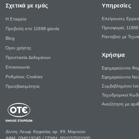
Σχετικά με εμάς
Υπηρεσίες
Επείγουσες Εργασ
Η Εταιρεία
Προσφορές 11888 
Προβολή στο 11888 giaola
Ραντεβού με Τεχνι
Blog
Όροι χρήσης
Χρήσιμα
Προστασία Δεδομένων
Επικοινωνία
Εφημερεύοντα Φα
Ρυθμίσεις Cookies
Εφημερεύοντα Νο
Συμβεβλημένοι Ια
Προσβασιμότητα
Ταχυδρομικοί Κωδι
Αναζήτηση με αρι
Δ/νση: Λεωφ. Κηφισίας αρ. 99, Μαρούσι
ΑΦΜ: 094019245 | ΓΕΜΗ: 001037501000