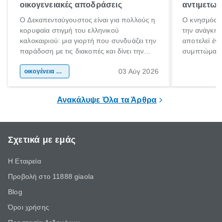
οικογενειακές αποδράσεις
αντιμετωπ
Ο Δεκαπενταύγουστος είναι για πολλούς η
Ο κνησμός ε
κορυφαία στιγμή του ελληνικού
την ανάγκη 
καλοκαιριού: μια γιορτή που συνδυάζει την
αποτελεί έν
παράδοση με τις διακοπές και δίνει την
συμπτώματα
αφορμή για ταξίδια σε κάθε γωνιά της
άνθρωποι κά
03 Αύγ 2026
χώρας. Είτε πρόκειται για λίγες μέρες
οικογένεια & παιδί
πληροφορίες 
ξεγνοιασιάς είτε για μια σύντομη εξόρμηση.
καθώς μπορε
επιμένει για
Ανακάλυψε Όλα τα Άρθρα
Σχετικά με εμάς
Η Εταιρεία
Προβολή στο 11888 giaola
Blog
Όροι χρήσης