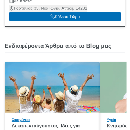
Αλίπαστα
Γορτυνίας 35, Νέα Ιωνία, Αττική, 14231
Κάλεσε Τώρα
Ενδιαφέροντα Άρθρα από το Blog μας
Οικογένεια
Υγεία
Δεκαπενταύγουστος: Ιδέες για
Κνησμός: 