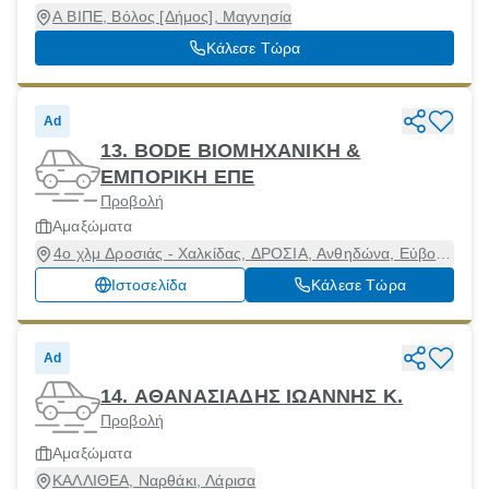
Α ΒΙΠΕ, Βόλος [Δήμος], Μαγνησία
Κάλεσε Τώρα
Ad
13. BODE ΒΙΟΜΗΧΑΝΙΚΗ &
ΕΜΠΟΡΙΚΗ ΕΠΕ
Προβολή
Αμαξώματα
4ο χλμ Δροσιάς - Χαλκίδας, ΔΡΟΣΙΑ, Ανθηδώνα, Εύβοια,
34100
Ιστοσελίδα
Κάλεσε Τώρα
Ad
14. ΑΘΑΝΑΣΙΑΔΗΣ ΙΩΑΝΝΗΣ Κ.
Προβολή
Αμαξώματα
ΚΑΛΛΙΘΕΑ, Ναρθάκι, Λάρισα