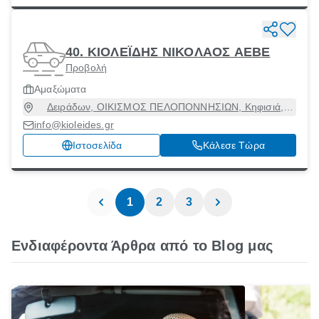
40. ΚΙΟΛΕΪΔΗΣ ΝΙΚΟΛΑΟΣ ΑΕΒΕ
Προβολή
Αμαξώματα
Δειράδων, ΟΙΚΙΣΜΟΣ ΠΕΛΟΠΟΝΝΗΣΙΩΝ, Κηφισιά,
Αττική, 14564
info@kioleides.gr
Ιστοσελίδα
Κάλεσε Τώρα
1
2
3
Ενδιαφέροντα Άρθρα από το Blog μας