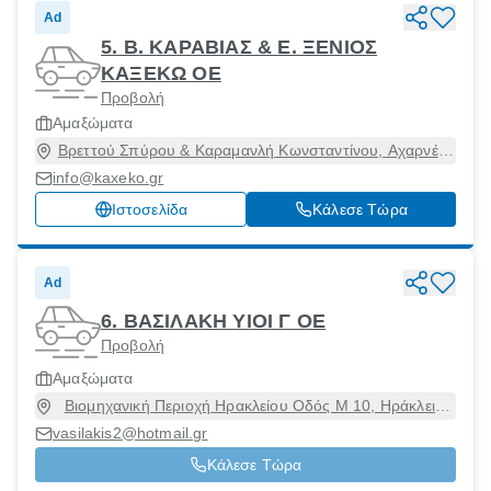
Ad
5. B. ΚΑΡΑΒΙΑΣ & Ε. ΞΕΝΙΟΣ
ΚΑΞΕΚΩ ΟΕ
Προβολή
Αμαξώματα
Βρεττού Σπύρου & Καραμανλή Κωνσταντίνου, Αχαρνές,
Αττική, 13671
info@kaxeko.gr
Ιστοσελίδα
Κάλεσε Τώρα
Ad
6. ΒΑΣΙΛΑΚΗ ΥΙΟΙ Γ ΟΕ
Προβολή
Αμαξώματα
Βιομηχανική Περιοχή Ηρακλείου Οδός Μ 10, Ηράκλειο
[Δήμος], Ηράκλειο, 71601
vasilakis2@hotmail.gr
Κάλεσε Τώρα