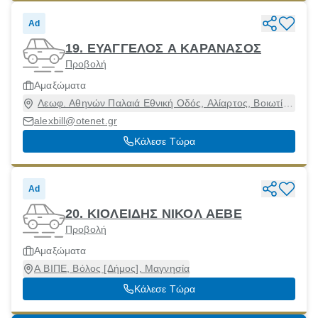
Ad
19. ΕΥΑΓΓΕΛΟΣ Α ΚΑΡΑΝΑΣΟΣ
Προβολή
Αμαξώματα
Λεωφ. Αθηνών Παλαιά Εθνική Οδός, Αλίαρτος, Βοιωτία,
32001
alexbill@otenet.gr
Κάλεσε Τώρα
Ad
20. ΚΙΟΛΕΙΔΗΣ ΝΙΚΟΛ ΑΕΒΕ
Προβολή
Αμαξώματα
Α ΒΙΠΕ, Βόλος [Δήμος], Μαγνησία
Κάλεσε Τώρα