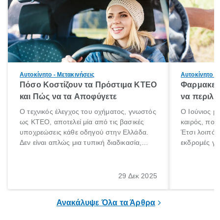
Αυτοκίνητο - Μετακινήσεις
Αυτοκίνητο - 
Πόσο Κοστίζουν τα Πρόστιμα ΚΤΕΟ
Φαρμακείο
και Πώς να τα Αποφύγετε
να περιλα
Ο τεχνικός έλεγχος του οχήματος, γνωστός
Ο Ιούνιος μ
ως ΚΤΕΟ, αποτελεί μία από τις βασικές
καιρός, που 
υποχρεώσεις κάθε οδηγού στην Ελλάδα.
Έτσι λοιπόν
Δεν είναι απλώς μια τυπική διαδικασία,
εκδρομές για
αλλά ένα ουσιαστικό μέτρο για την
ρυθμούς θα 
ασφάλεια των επιβατών, των άλλων
πηγαίνουμε 
οδηγών και του περιβάλλοντος. Ωστόσο,
29 Δεκ 2025
πολλοί ιδιοκτήτες οχημάτων αμελούν την
προθεσμία του ελέγχου.
Ανακάλυψε Όλα τα Άρθρα