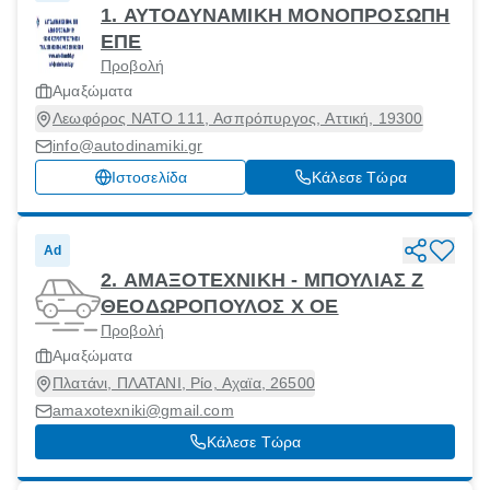
1. ΑΥΤΟΔΥΝΑΜΙΚΗ ΜΟΝΟΠΡΟΣΩΠΗ
ΕΠΕ
Προβολή
Αμαξώματα
Λεωφόρος ΝΑΤΟ 111, Ασπρόπυργος, Αττική, 19300
info@autodinamiki.gr
Ιστοσελίδα
Κάλεσε Τώρα
Ad
2. ΑΜΑΞΟΤΕΧΝΙΚΗ - ΜΠΟΥΛΙΑΣ Ζ
ΘΕΟΔΩΡΟΠΟΥΛΟΣ Χ ΟΕ
Προβολή
Αμαξώματα
Πλατάνι, ΠΛΑΤΑΝΙ, Ρίο, Αχαϊα, 26500
amaxotexniki@gmail.com
Κάλεσε Τώρα