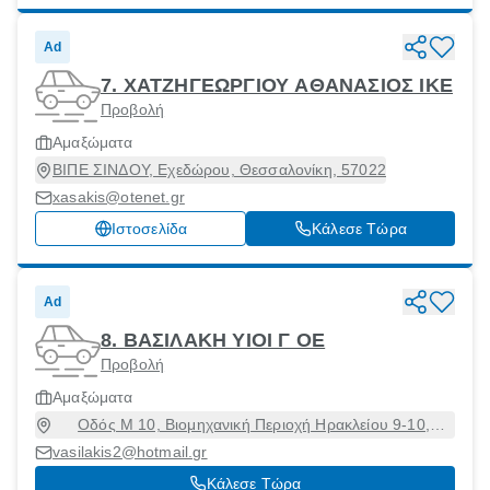
Ad
7. ΧΑΤΖΗΓΕΩΡΓΙΟΥ ΑΘΑΝΑΣΙΟΣ ΙΚΕ
Προβολή
Αμαξώματα
ΒΙΠΕ ΣΙΝΔΟΥ, Εχεδώρου, Θεσσαλονίκη, 57022
xasakis@otenet.gr
Ιστοσελίδα
Κάλεσε Τώρα
Ad
8. ΒΑΣΙΛΑΚΗ ΥΙΟΙ Γ ΟΕ
Προβολή
Αμαξώματα
Οδός Μ 10, Βιομηχανική Περιοχή Ηρακλείου 9-10,
Ηράκλειο [Δήμος], Ηράκλειο, 71601
vasilakis2@hotmail.gr
Κάλεσε Τώρα