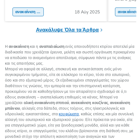
και μερικοί να το κάνουμε! Είναι
50% του χρό
αναμφισβήτητα η “καρδιά” του σπιτιού.
18 Αύγ 2025
ανακαίνιση σπιτιού
Επομένως, θ
ανακα
που νιώθεις 
ξεκουράζει.
Ανακάλυψε Όλα τα Άρθρα
Η
ανακαίνιση
και η
αναπαλαίωση
ενός οποιουδήποτε κτιρίου αποτελεί μία
διαδικασία που χρειάζεται έρευνα, μελέτη και σωστή οργάνωση προκειμένου
να αποδώσει το αναμενόμενο αποτέλεσμα, σύμφωνα πάντα με τις ανάγκες
και τις απαιτήσεις μας.
Μπορεί να αφορά σε αλλαγή, επισκευή και αντικατάσταση ενός μόνο
συγκεκριμένου τμήματος, είτε σε ολόκληρο το κτίριο, τόσο στο εσωτερικό,
όσο και στο εξωτερικό μέρος. Οι εξειδικευμένοι επαγγελματίες του χώρου
διαθέτουν τις γνώσεις, την εμπειρία και την επιστημονική κατάρτιση,
προκειμένου να σε καθοδηγήσουν με τον απαραίτητο σχεδιασμό σε ό,τι
είδους ανακαίνιση – αναπαλαίωση επιθυμείς να κάνεις. Μπορεί να
χρειάζεσαι
ολική ανακαίνιση σπιτιού
,
ανακαίνιση κουζίνας
,
ανακαίνιση
μπάνιου
, αλλαγές στα δάπεδα, στους τοίχους, στις ηλεκτρολογικές και
υδραυλικές εγκαταστάσεις, στα
κουφώματα
, καθώς επίσης και μία συνολική
αλλαγή του εσωτερικού και εξωτερικού χώρου. Είτε πρόκειται για οικία, είτε
για επαγγελματικό χώρο, είτε για ξενοδοχειακή μονάδα, αλλά και για κάθε
είδους κτίριο, οι επαγγελματίες του κλάδου βρίσκονται στη διάθεσή σου, με
μοναδικό στόχο την απόλυτη ικανοποίηση των αναγκών και των