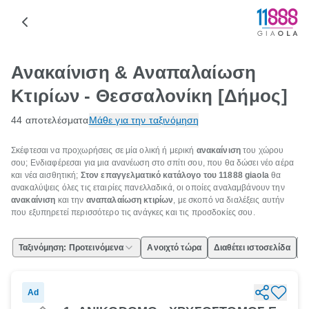
Ανακαίνιση & Αναπαλαίωση
Κτιρίων - Θεσσαλονίκη [Δήμος]
44 αποτελέσματα
Μάθε για την ταξινόμηση
Σκέφτεσαι να προχωρήσεις σε μία ολική ή μερική
ανακαίνιση
του χώρου
σου; Ενδιαφέρεσαι για μια ανανέωση στο σπίτι σου, που θα δώσει νέο αέρα
και νέα αισθητική;
Στον επαγγελματικό κατάλογο του 11888
giaola
θα
ανακαλύψεις όλες τις εταιρίες πανελλαδικά, οι οποίες αναλαμβάνουν την
ανακαίνιση
και την
αναπαλαίωση κτιρίων
, με σκοπό να διαλέξεις αυτήν
που εξυπηρετεί περισσότερο τις ανάγκες και τις προσδοκίες σου.
Ταξινόμηση: Προτεινόμενα
Ανοιχτό τώρα
Διαθέτει ιστοσελίδα
Ε
Ad