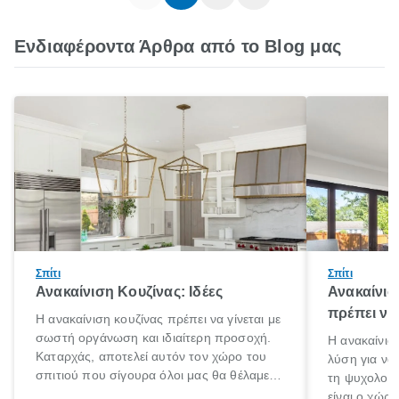
Ενδιαφέροντα Άρθρα από το Blog μας
Σπίτι
Σπίτι
Ανακαίνιση Κουζίνας: Ιδέες
Ανακαίνισ
πρέπει να
Η ανακαίνιση κουζίνας πρέπει να γίνεται με
σωστή οργάνωση και ιδιαίτερη προσοχή.
Η ανακαίνιση
Καταρχάς, αποτελεί αυτόν τον χώρο του
λύση για να
σπιτιού που σίγουρα όλοι μας θα θέλαμε
τη ψυχολογί
να περνάμε τον χρόνο μας. Εντάξει ίσως
είναι ο χώρ