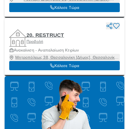
Θεσσαλονίκη, 54621
Κάλεσε Τώρα
20. RESTRUCT
Προβολή
Ανακαίνιση - Αναπαλαίωση Κτιρίων
Μητροπόλεως 38, Θεσσαλονίκη [Δήμος], Θεσσαλονίκη,
54623
Κάλεσε Τώρα