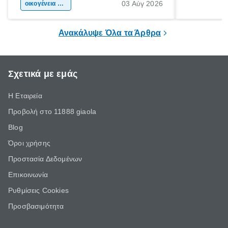
03 Αύγ 2026
χώρας. Είτε πρόκειται για λίγες μέρες
οικογένεια & παιδί
πληροφορίες 
ξεγνοιασιάς είτε για μια σύντομη εξόρμηση.
καθώς μπορε
επιμένει για
Ανακάλυψε Όλα τα Άρθρα
Σχετικά με εμάς
Η Εταιρεία
Προβολή στο 11888 giaola
Blog
Όροι χρήσης
Προστασία Δεδομένων
Επικοινωνία
Ρυθμίσεις Cookies
Προσβασιμότητα