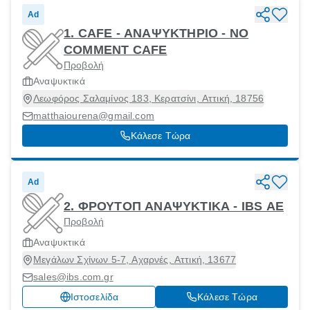
Ad
1. CAFE - ΑΝΑΨΥΚΤΗΡΙΟ - ΝΟ
COMMENT CAFE
Προβολή
Αναψυκτικά
Λεωφόρος Σαλαμίνος 183, Κερατσίνι, Αττική, 18756
matthaiourena@gmail.com
Κάλεσε Τώρα
Ad
2. ΦΡΟΥΤΟΠ ΑΝΑΨΥΚΤΙΚΑ - IBS AE
Προβολή
Αναψυκτικά
Μεγάλων Σχίνων 5-7, Αχαρνές, Αττική, 13677
sales@ibs.com.gr
Ιστοσελίδα
Κάλεσε Τώρα