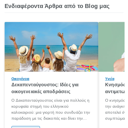
Ενδιαφέροντα Άρθρα από το Blog μας
Οικογένεια
Υγεία
Δεκαπενταύγουστος: Ιδέες για
Κνησμός: 
οικογενειακές αποδράσεις
αντιμετωπ
Ο Δεκαπενταύγουστος είναι για πολλούς η
Ο κνησμός ε
κορυφαία στιγμή του ελληνικού
την ανάγκη 
καλοκαιριού: μια γιορτή που συνδυάζει την
αποτελεί έν
παράδοση με τις διακοπές και δίνει την
συμπτώματα
αφορμή για ταξίδια σε κάθε γωνιά της
άνθρωποι κά