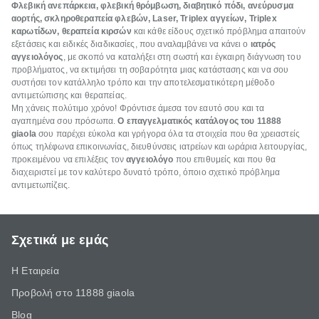
Φλεβική ανεπάρκεια, φλεβική θρόμβωση, διαβητικό πόδι, ανεύρυσμα
αορτής, σκληροθεραπεία φλεβών,
Laser
,
Triplex
αγγείων,
Triplex
καρωτίδων, θεραπεία κιρσών
και κάθε είδους σχετικό πρόβλημα απαιτούν
εξετάσεις και ειδικές διαδικασίες, που αναλαμβάνει να κάνει ο
ιατρός
αγγειολόγος
, με σκοπό να καταλήξει στη σωστή και έγκαιρη διάγνωση του
προβλήματος, να εκτιμήσει τη σοβαρότητα μιας κατάστασης και να σου
συστήσει τον κατάλληλο τρόπο και την αποτελεσματικότερη μέθοδο
αντιμετώπισης και θεραπείας.
Μη χάνεις πολύτιμο χρόνο! Φρόντισε άμεσα τον εαυτό σου και τα
αγαπημένα σου πρόσωπα.
Ο επαγγελματικός κατάλογος του 11888
giaola
σου παρέχει εύκολα και γρήγορα όλα τα στοιχεία που θα χρειαστείς
όπως τηλέφωνα επικοινωνίας, διευθύνσεις ιατρείων και ωράρια λειτουργίας,
προκειμένου να επιλέξεις τον
αγγειολόγο
που επιθυμείς και που θα
διαχειριστεί με τον καλύτερο δυνατό τρόπο, όποιο σχετικό πρόβλημα
αντιμετωπίζεις.
Σχετικά με εμάς
Η Εταιρεία
Προβολή στο 11888 giaola
Blog