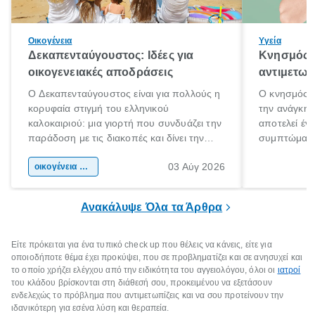
Οικογένεια
Υγεία
Δεκαπενταύγουστος: Ιδέες για
Κνησμός: 
οικογενειακές αποδράσεις
αντιμετωπ
Ο Δεκαπενταύγουστος είναι για πολλούς η
Ο κνησμός ε
κορυφαία στιγμή του ελληνικού
την ανάγκη 
καλοκαιριού: μια γιορτή που συνδυάζει την
αποτελεί έν
παράδοση με τις διακοπές και δίνει την
συμπτώματα
αφορμή για ταξίδια σε κάθε γωνιά της
άνθρωποι κά
03 Αύγ 2026
χώρας. Είτε πρόκειται για λίγες μέρες
οικογένεια & παιδί
πληροφορίες 
ξεγνοιασιάς είτε για μια σύντομη εξόρμηση.
καθώς μπορε
επιμένει για
Ανακάλυψε Όλα τα Άρθρα
Είτε πρόκειται για ένα τυπικό check up που θέλεις να κάνεις, είτε για
οποιοδήποτε θέμα έχει προκύψει, που σε προβληματίζει και σε ανησυχεί και
το οποίο χρήζει ελέγχου από την ειδικότητα του αγγειολόγου, όλοι οι
ιατροί
του κλάδου βρίσκονται στη διάθεσή σου, προκειμένου να εξετάσουν
ενδελεχώς το πρόβλημα που αντιμετωπίζεις και να σου προτείνουν την
ιδανικότερη για εσένα λύση και θεραπεία.