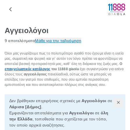
Αγγειολόγοι
9 αποτελέσματα
Μάθε για την ταξινόμηση
Όλοι μας γνωρίζουμε πως το πολυτιμότερο αγαθό που έχουμε είναι η υγεία
μας, σωματική και ψυχική και γι’ αυτόν τον λόγο πρέπει να φροντίζουμε να
αποτελεί βασική προτεραιότητά μας, καθ’ όλη τη διάρκεια της ζωής μας.
Ο
επαγγελματικός κατάλογος
του 11888
giaola
έχει συγκεντρώσει για εσένα
όλους τους
αγγειολόγους
πανελλαδικά, ούτως ώστε να μπορείς να
επιλέξεις τον γιατρό που επιθυμείς, που σου εμπνέει περισσότερη
εμπιστοσύνη και που ανταποκρίνεται πλήρως στις ανάγκες σου.
Δεν βρέθηκαν επιχειρήσεις σχετικές με
Αγγειολόγοι
σε
Λάρισα [Δήμος]
.
Εμφανίζονται αποτελέσματα για
Αγγειολόγοι
σε
όλη
την Ελλάδα
, τοποθεσία που σχετίζεται με τον τόπο,
τον οποίο αρχικά αναζήτησες.