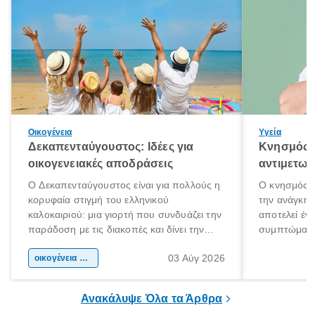
Οικογένεια
Υγεία
Δεκαπενταύγουστος: Ιδέες για
Κνησμός: 
οικογενειακές αποδράσεις
αντιμετωπ
Ο Δεκαπενταύγουστος είναι για πολλούς η
Ο κνησμός ε
κορυφαία στιγμή του ελληνικού
την ανάγκη 
καλοκαιριού: μια γιορτή που συνδυάζει την
αποτελεί έν
παράδοση με τις διακοπές και δίνει την
συμπτώματα
αφορμή για ταξίδια σε κάθε γωνιά της
άνθρωποι κά
03 Αύγ 2026
χώρας. Είτε πρόκειται για λίγες μέρες
οικογένεια & παιδί
πληροφορίες 
ξεγνοιασιάς είτε για μια σύντομη εξόρμηση.
καθώς μπορε
επιμένει για
Ανακάλυψε Όλα τα Άρθρα