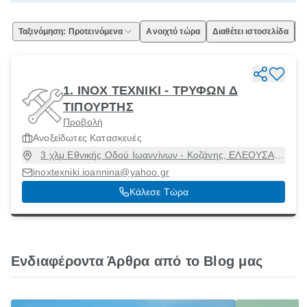
Ταξινόμηση: Προτεινόμενα
Ανοιχτό τώρα
Διαθέτει ιστοσελίδα
Ε
1. INOX TEXNIKI - ΤΡΥΦΩΝ Δ
ΤΙΠΟΥΡΤΗΣ
Προβολή
Ανοξείδωτες Κατασκευές
3 χλμ Εθνικής Οδού Ιωαννίνων - Κοζάνης, ΕΛΕΟΥΣΑ,
Πασαρώνα, Ιωάννινα, 45500
inoxtexniki.ioannina@yahoo.gr
Κάλεσε Τώρα
Ενδιαφέροντα Άρθρα από το Blog μας