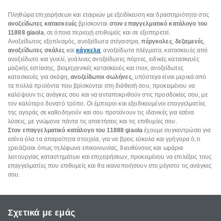
Πληθώρα
επιχειρήσεων και εταιριών με εξειδίκευση και δραστηριότητα στις
ανοξείδωτες κατασκευές
βρίσκονται
στον επαγγελματικό κατάλογο του
11888
giaola
, σε όποια περιοχή επιθυμείς και σε εξυπηρετεί.
Ανοξείδωτος εξοπλισμός, ανοξείδωτα στέγαστρα,
πέργκολες
,
δεξαμενές
,
ανοξείδωτες σκάλες
και
κάγκελα
, ανοξείδωτα πλέγματα, κατασκευές από
ανοξείδωτο και γυαλί, γυάλινες ανοξείδωτες πόρτες, ειδικές κατασκευές
μαζικής εστίασης, βιομηχανικές κατασκευές και inox, ανοξείδωτες
κατασκευές για σκάφη,
ανοξείδωτοι σωλήνες
, υπόστεγα είναι μερικά από
τα πολλά προϊόντα που βρίσκονται στη διάθεσή σου, προκειμένου να
καλύψουν τις ανάγκες σου και να ανταποκριθούν στις προσδοκίες σου, με
τον καλύτερο δυνατό τρόπο. Οι έμπειροι και εξειδικευμένοι επαγγελματίες
της αγοράς σε καθοδηγούν και σου προτείνουν τις ιδανικές για εσένα
λύσεις, με γνώμονα πάντα τις απαιτήσεις και τις επιθυμίες σου.
Στον επαγγελματικό κατάλογο του 11888
giaola
έχουμε συγκεντρώσει για
εσένα όλα τα απαραίτητα στοιχεία, για να βρεις εύκολα και γρήγορα ό,τι
χρειάζεσαι όπως τηλέφωνα επικοινωνίας, διευθύνσεις και ωράρια
λειτουργίας καταστημάτων και επιχειρήσεων, προκειμένου να επιλέξεις τους
επαγγελματίες που επιθυμείς και θα ικανοποιήσουν στο μέγιστο τις ανάγκες
σου.
Σχετικά με εμάς