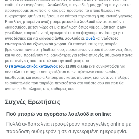
επιθυμία να αγοράσουμε
λουλούδια
, είτε για δική μας χρήση είτε για να τα
προσφέρουμε σε κάποιο οικείο μας πρόσωπο, το οποίο θέλουμε να
ευχαριστήσουμε ή να τιμήσουμε σε κάποια περίσταση ή σημαντικό γεγονός.
Επιπλέον, μπορεί να αναζητούμε
μπουκέτα λουλουδιών
με σκοπό να
διακοσμήσουμε τον χώρο σε μία εκδήλωση όπως γάμος, βάπτιση, party
γενεθλίων, εταιρικό event, ορκωμοσία και να ψάχνουμε αντίστοιχα για
ανθοδέσμες
και για διάφορα
άνθη
,
λουλούδια
,
φυτά
και
γλάστρες
εσωτερικού και εξωτερικού χώρου
. Οι επαγγελματίες της αγοράς
βρίσκονται πάντα στη διάθεσή σου, προκειμένου να σου δώσουν νέες ιδέες
και να σου προτείνουν τις ιδανικότερες για εσένα επιλογές, σύμφωνα πάντα
με τις ανάγκες σου, το στυλ και την αισθητική σου.
Ο
επαγγελματικός κατάλογος
του 11888
giaola
έχει συγκεντρώσει για
σένα όλα τα στοιχεία που χρειάζεσαι όπως τηλέφωνα επικοινωνίας,
διευθύνσεις και ωράρια λειτουργίας καταστημάτων, έτσι ώστε να επιλέξεις
το ανθοπωλείο που ταιριάζει περισσότερο στο γούστο σου και που θα
ανταποκριθεί πλήρως στις επιθυμίες σου.
Συχνές Ερωτήσεις
Πού μπορώ να αγοράσω λουλούδια online;
Πολλά ανθοπωλεία προσφέρουν παραγγελίες online με
παράδοση αυθημερόν ή σε συγκεκριμένη ημερομηνία.