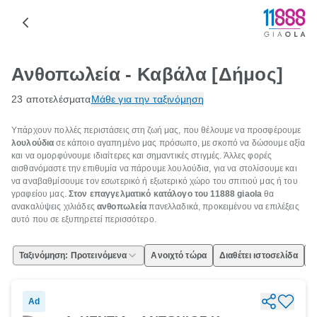
Ανθοπωλεία - Καβάλα [Δήμος]
23 αποτελέσματα
Μάθε για την ταξινόμηση
Υπάρχουν πολλές περιστάσεις στη ζωή μας, που θέλουμε να προσφέρουμε
λουλούδια
σε κάποιο αγαπημένο μας πρόσωπο, με σκοπό να δώσουμε αξία
και να ομορφύνουμε ιδιαίτερες και σημαντικές στιγμές. Άλλες φορές
αισθανόμαστε την επιθυμία να πάρουμε λουλούδια, για να στολίσουμε και
να αναβαθμίσουμε τον εσωτερικό ή εξωτερικό χώρο του σπιτιού μας ή του
γραφείου μας.
Στον επαγγελματικό κατάλογο του 11888
giaola
θα
ανακαλύψεις χιλιάδες
ανθοπωλεία
πανελλαδικά, προκειμένου να επιλέξεις
αυτό που σε εξυπηρετεί περισσότερο.
Ταξινόμηση: Προτεινόμενα
Ανοιχτό τώρα
Διαθέτει ιστοσελίδα
Ε
Ad