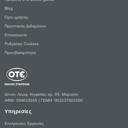
Blog
Όροι χρήσης
Προστασία Δεδομένων
Επικοινωνία
Ρυθμίσεις Cookies
Προσβασιμότητα
Δ/νση: Λεωφ. Κηφισίας αρ. 99, Μαρούσι
ΑΦΜ: 094019245 | ΓΕΜΗ: 001037501000
Υπηρεσίες
Επείγουσες Εργασίες