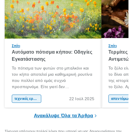
Σπίτι
Σπίτι
Αυτόματο πότισμα κήπου: Οδηγίες
Τερμίτες κ
Εγκατάστασης
Αντιμετώ
Το πότισμα των φυτών στο μπαλκόνι και
Το ξύλο είνα
τον κήπο αποτελεί μια καθημερινή ρουτίνα
το δίνει απ
που πολλοί από εμάς συχνά
της ιστορία
προσπερνάμε. Είτε γιατί δεν
το ξύλο. Αρχ
προλαβαίνουμε, είτε γιατί την ξεχνάμε.
το και αργότ
22 Ιούλ 2025
Αυτό ωστόσο, έχει πολύ αρνητικές
τεχνικές εργασίες
και εργαλεί
απεντόμωσ
επιπτώσεις για τα φυτά μας. Τα οποία
καθημερινότ
χρειάζονται συγκεκριμένη ποσότητα νερού
το ξύλο χρη
Ανακάλυψε Όλα τα Άρθρα
και μάλιστα, είναι καλό να την λαμβάνουν
τα μήκη και
ίδια ώρα κάθε φορά.
Σίγουρα υπάρχουν πολλοί λόγοι που μπορεί να μας δημιουργήσουν την