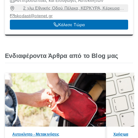
Αντιπροσωπείες και Εισαγωγές Αυτοκινήτων
2 χλμ Εθνικής Οδού Πέλεκα, ΚΕΡΚΥΡΑ, Κέρκυρα
[Δήμος], Κέρκυρα, 49131
skodast@otenet.gr
Κάλεσε Τώρα
Ενδιαφέροντα Άρθρα από το Blog μας
Αυτοκίνητο - Μετακινήσεις
Χρήσιμα