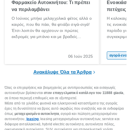
Φαρμακείο Αυτοκινήτου: Τι πρέπει
Ενοικιάσε
να περιλαμβάνει
πετύχεις
Ο Ιούνιος μπήκε μελαγχολικά φέτος αλλά ο
Η καλοκαιριν
καιρός, που θα πάει, θα φτιάξει σιγά-σιγά!
τις ενοικιάσ
Έτσι λοιπόν θα αρχίσουν οι πρώτες
περίοδο για
εκδρομές για μπάνιο και με βραδείς
συγκεκριμένω
ρυθμούς θα αρχίσουμε κάποιοι να
καλοκαιρινέ
πηγαίνουμε για διακοπές!
αποτέλεσμα 
πολιτών, πο
αγορά-ενοικίαση α
06 Ιούν 2025
επιλέξουν τ
μοτοσικλέτα
Ανακάλυψε Όλα τα Άρθρα
οικονομική 
Όλες οι επιχειρήσεις και βιομηχανίες με αντιπροσωπείες και εισαγωγές
αυτοκινήτων βρίσκονται
στον επαγγελματικό κατάλογο του 11888
giaola
,
σε όποια περιοχή επιθυμείς και σε εξυπηρετεί.
Μέσα από τα χιλιάδες φυσικά και ηλεκτρονικά καταστήματα της αγοράς
έχεις τη δυνατότητα να βρεις αυτό ακριβώς που αναζητάς και σε ενδιαφέρει
όπως
μεταχειρισμένα αυτοκίνητα
, αγορά και πώληση μεταχειρισμένου
αυτοκινήτου,
leasing
, leasing μεταχειρισμένων αυτοκινήτων, service και
διάφορα ανταλλακτικά, hybrid electric αυτοκίνητα, αυτοκίνητα πόλης,
οικογενειακά αυτοκίνητα, SUV, αυτοκίνητα για επαγγελματική χρήση,