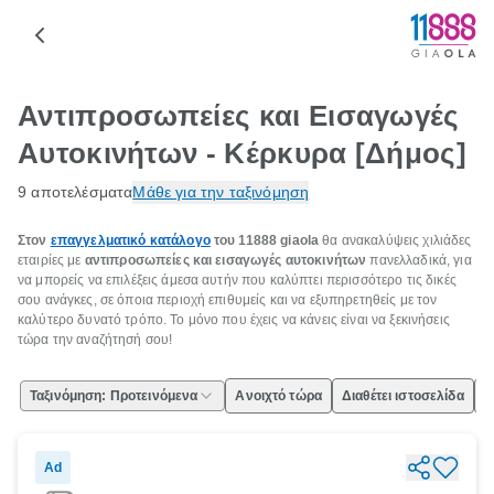
Αντιπροσωπείες και Εισαγωγές
Αυτοκινήτων - Κέρκυρα [Δήμος]
9 αποτελέσματα
Μάθε για την ταξινόμηση
Στον
επαγγελματικό κατάλογο
του 11888
giaola
θα ανακαλύψεις χιλιάδες
εταιρίες με
αντιπροσωπείες και εισαγωγές αυτοκινήτων
πανελλαδικά, για
να μπορείς να επιλέξεις άμεσα αυτήν που καλύπτει περισσότερο τις δικές
σου ανάγκες, σε όποια περιοχή επιθυμείς και να εξυπηρετηθείς με τον
καλύτερο δυνατό τρόπο. Το μόνο που έχεις να κάνεις είναι να ξεκινήσεις
τώρα την αναζήτησή σου!
Ταξινόμηση: Προτεινόμενα
Ανοιχτό τώρα
Διαθέτει ιστοσελίδα
Ε
Ad