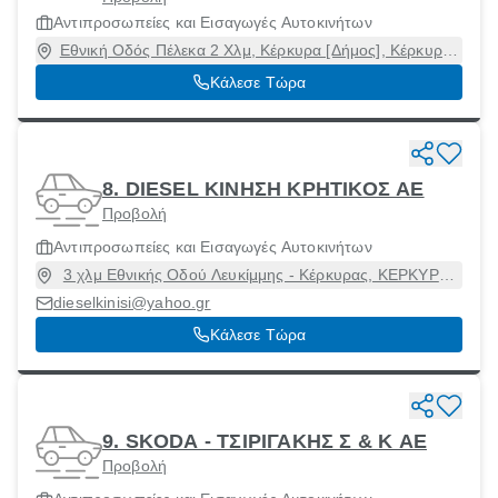
Αντιπροσωπείες και Εισαγωγές Αυτοκινήτων
Εθνική Οδός Πέλεκα 2 Χλμ, Κέρκυρα [Δήμος], Κέρκυρα,
49100
Κάλεσε Τώρα
8. DIESEL ΚΙΝΗΣΗ ΚΡΗΤΙΚΟΣ ΑΕ
Προβολή
Αντιπροσωπείες και Εισαγωγές Αυτοκινήτων
3 χλμ Εθνικής Οδού Λευκίμμης - Κέρκυρας, ΚΕΡΚΥΡΑ,
Κέρκυρα [Δήμος], Κέρκυρα, 49100
dieselkinisi@yahoo.gr
Κάλεσε Τώρα
9. SKODA - ΤΣΙΡΙΓΑΚΗΣ Σ & Κ ΑΕ
Προβολή