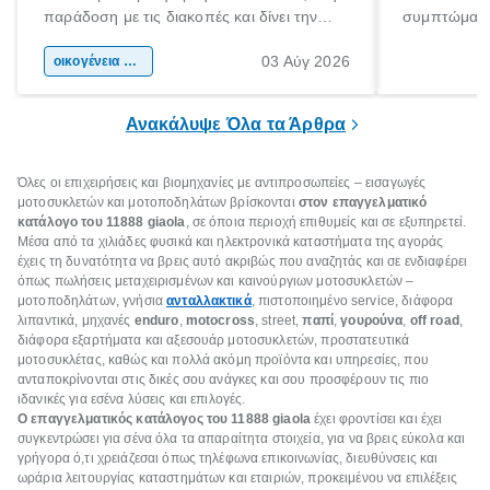
παράδοση με τις διακοπές και δίνει την
συμπτώματα
αφορμή για ταξίδια σε κάθε γωνιά της
άνθρωποι κά
03 Αύγ 2026
χώρας. Είτε πρόκειται για λίγες μέρες
οικογένεια & παιδί
πληροφορίες 
ξεγνοιασιάς είτε για μια σύντομη εξόρμηση.
καθώς μπορε
επιμένει για
Ανακάλυψε Όλα τα Άρθρα
Όλες οι επιχειρήσεις και βιομηχανίες με αντιπροσωπείες – εισαγωγές
μοτοσυκλετών και μοτοποδηλάτων βρίσκονται
στον επαγγελματικό
κατάλογο του 11888
giaola
, σε όποια περιοχή επιθυμείς και σε εξυπηρετεί.
Μέσα από τα χιλιάδες φυσικά και ηλεκτρονικά καταστήματα της αγοράς
έχεις τη δυνατότητα να βρεις αυτό ακριβώς που αναζητάς και σε ενδιαφέρει
όπως πωλήσεις μεταχειρισμένων και καινούργιων μοτοσυκλετών –
μοτοποδηλάτων, γνήσια
ανταλλακτικά
, πιστοποιημένο service, διάφορα
λιπαντικά, μηχανές
enduro
,
motocross
, street,
παπί
,
γουρούνα
,
off
road
,
διάφορα εξαρτήματα και αξεσουάρ μοτοσυκλετών, προστατευτικά
μοτοσυκλέτας, καθώς και πολλά ακόμη προϊόντα και υπηρεσίες, που
ανταποκρίνονται στις δικές σου ανάγκες και σου προσφέρουν τις πιο
ιδανικές για εσένα λύσεις και επιλογές.
Ο επαγγελματικός κατάλογος του 11888
giaola
έχει φροντίσει και έχει
συγκεντρώσει για σένα όλα τα απαραίτητα στοιχεία, για να βρεις εύκολα και
γρήγορα ό,τι χρειάζεσαι όπως τηλέφωνα επικοινωνίας, διευθύνσεις και
ωράρια λειτουργίας καταστημάτων και εταιριών, προκειμένου να επιλέξεις