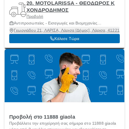
20. MOTOLARISSA - ΘΕΟΔΩΡΟΣ Κ
ΧΟΝΔΡΟΔΗΜΟΣ
Προβολή
Αντιπροσωπείες - Εισαγωγές και Βιομηχανίες
Μοτοσικλετών και Μοτοποδηλάτων
Γεωργιάδου 21, ΛΑΡΙΣΑ, Λάρισα [Δήμος], Λάρισα, 41221
Κάλεσε Τώρα
Προβολή στο 11888 giaola
Προβάλλετε την επιχείρησή σας σήμερα στο 11888 giaola