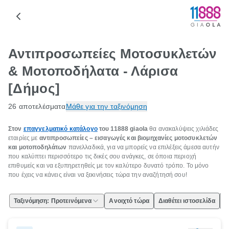
Αντιπροσωπείες Μοτοσυκλετών
& Μοτοποδήλατα - Λάρισα
[Δήμος]
26 αποτελέσματα
Μάθε για την ταξινόμηση
Στον
επαγγελματικό κατάλογο
του 11888
giaola
θα ανακαλύψεις χιλιάδες
εταιρίες με
αντιπροσωπείες – εισαγωγές και βιομηχανίες μοτοσυκλετών
και μοτοποδηλάτων
πανελλαδικά, για να μπορείς να επιλέξεις άμεσα αυτήν
που καλύπτει περισσότερο τις δικές σου ανάγκες, σε όποια περιοχή
επιθυμείς και να εξυπηρετηθείς με τον καλύτερο δυνατό τρόπο. Το μόνο
που έχεις να κάνεις είναι να ξεκινήσεις τώρα την αναζήτησή σου!
Ταξινόμηση: Προτεινόμενα
Ανοιχτό τώρα
Διαθέτει ιστοσελίδα
Ε