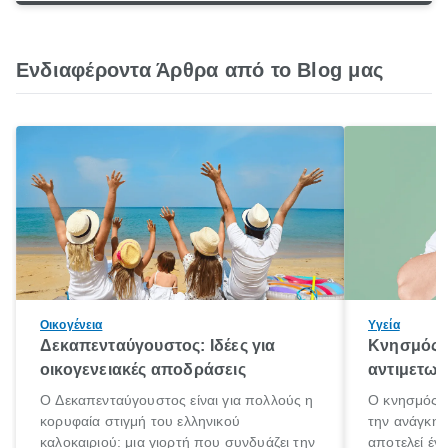
Ενδιαφέροντα Άρθρα από το Blog μας
Οικογένεια
Υγεία
Δεκαπενταύγουστος: Ιδέες για
Κνησμός: 
οικογενειακές αποδράσεις
αντιμετωπ
Ο Δεκαπενταύγουστος είναι για πολλούς η
Ο κνησμός ε
κορυφαία στιγμή του ελληνικού
την ανάγκη 
καλοκαιριού: μια γιορτή που συνδυάζει την
αποτελεί έν