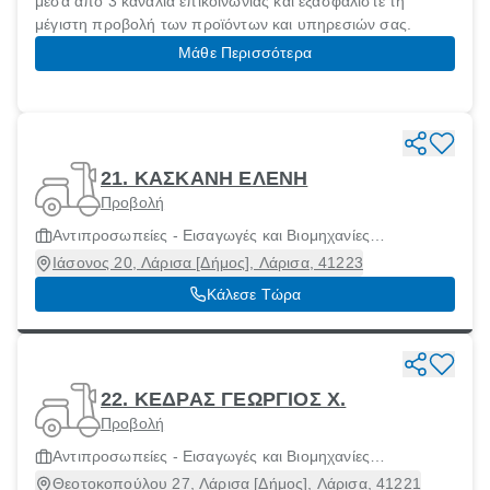
μέσα από 3 κανάλια επικοινωνίας και εξασφαλίστε τη
μέγιστη προβολή των προϊόντων και υπηρεσιών σας.
Μάθε Περισσότερα
21. ΚΑΣΚΑΝΗ ΕΛΕΝΗ
Προβολή
Αντιπροσωπείες - Εισαγωγές και Βιομηχανίες
Μοτοσικλετών και Μοτοποδηλάτων
Ιάσονος 20, Λάρισα [Δήμος], Λάρισα, 41223
Κάλεσε Τώρα
22. ΚΕΔΡΑΣ ΓΕΩΡΓΙΟΣ Χ.
Προβολή
Αντιπροσωπείες - Εισαγωγές και Βιομηχανίες
Μοτοσικλετών και Μοτοποδηλάτων
Θεοτοκοπούλου 27, Λάρισα [Δήμος], Λάρισα, 41221