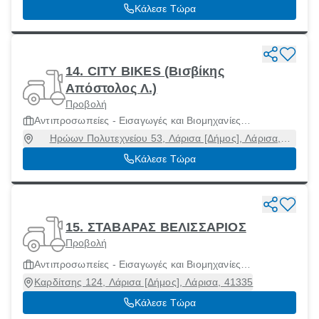
Κάλεσε Τώρα
14. CITY BIKES (Βισβίκης
Απόστολος Λ.)
Προβολή
Αντιπροσωπείες - Εισαγωγές και Βιομηχανίες
Μοτοσικλετών και Μοτοποδηλάτων
Ηρώων Πολυτεχνείου 53, Λάρισα [Δήμος], Λάρισα,
41335
Κάλεσε Τώρα
15. ΣΤΑΒΑΡΑΣ ΒΕΛΙΣΣΑΡΙΟΣ
Προβολή
Αντιπροσωπείες - Εισαγωγές και Βιομηχανίες
Μοτοσικλετών και Μοτοποδηλάτων
Καρδίτσης 124, Λάρισα [Δήμος], Λάρισα, 41335
Κάλεσε Τώρα