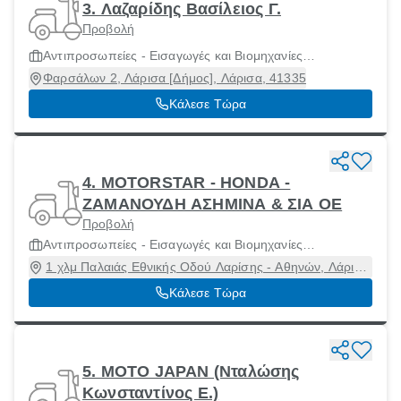
3. Λαζαρίδης Βασίλειος Γ.
Προβολή
Αντιπροσωπείες - Εισαγωγές και Βιομηχανίες
Μοτοσικλετών και Μοτοποδηλάτων
Φαρσάλων 2, Λάρισα [Δήμος], Λάρισα, 41335
Κάλεσε Τώρα
4. MOTORSTAR - HONDA -
ΖΑΜΑΝΟΥΔΗ ΑΣΗΜΙΝΑ & ΣΙΑ ΟΕ
Προβολή
Αντιπροσωπείες - Εισαγωγές και Βιομηχανίες
Μοτοσικλετών και Μοτοποδηλάτων
1 χλμ Παλαιάς Εθνικής Οδού Λαρίσης - Αθηνών, Λάρισα
[Δήμος], Λάρισα, 41500
Κάλεσε Τώρα
5. MOTO JAPAN (Νταλώσης
Κωνσταντίνος Ε.)