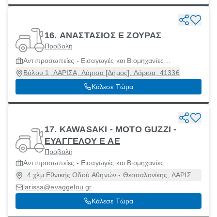
16. ΑΝΑΣΤΑΣΙΟΣ Ε ΖΟΥΡΑΣ
Προβολή
Αντιπροσωπείες - Εισαγωγές και Βιομηχανίες
Μοτοσικλετών και Μοτοποδηλάτων
Βόλου 1, ΛΑΡΙΣΑ, Λάρισα [Δήμος], Λάρισα, 41336
Κάλεσε Τώρα
17. KAWASAKI - MOTO GUZZI -
ΕΥΑΓΓΕΛΟΥ Ε ΑΕ
Προβολή
Αντιπροσωπείες - Εισαγωγές και Βιομηχανίες
Μοτοσικλετών και Μοτοποδηλάτων
4 χλμ Εθνικής Οδού Αθηνών - Θεσσαλονίκης, ΛΑΡΙΣΑ,
Λάρισα [Δήμος], Λάρισα, 41500
larissa@evaggelou.gr
Κάλεσε Τώρα