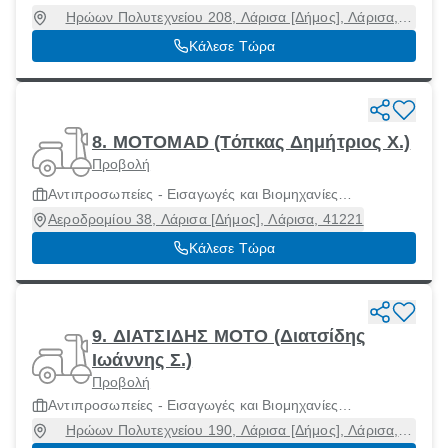
Μοτοσικλετών και Μοτοποδηλάτων
Ηρώων Πολυτεχνείου 208, Λάρισα [Δήμος], Λάρισα,
41336
Κάλεσε Τώρα
8. MOTOMAD (Τόπκας Δημήτριος Χ.)
Προβολή
Αντιπροσωπείες - Εισαγωγές και Βιομηχανίες
Μοτοσικλετών και Μοτοποδηλάτων
Αεροδρομίου 38, Λάρισα [Δήμος], Λάρισα, 41221
Κάλεσε Τώρα
9. ΔΙΑΤΣΙΔΗΣ MOTO (Διατσίδης
Ιωάννης Σ.)
Προβολή
Αντιπροσωπείες - Εισαγωγές και Βιομηχανίες
Μοτοσικλετών και Μοτοποδηλάτων
Ηρώων Πολυτεχνείου 190, Λάρισα [Δήμος], Λάρισα,