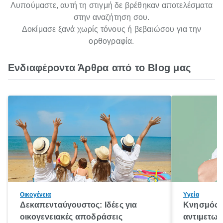
Λυπούμαστε, αυτή τη στιγμή δε βρέθηκαν αποτελέσματα
στην αναζήτηση σου.
Δοκίμασε ξανά χωρίς τόνους ή βεβαιώσου για την
ορθογραφία.
Ενδιαφέροντα Άρθρα από το Blog μας
Οικογένεια
Υγεία
Δεκαπενταύγουστος: Ιδέες για
Κνησμός: 
οικογενειακές αποδράσεις
αντιμετωπ