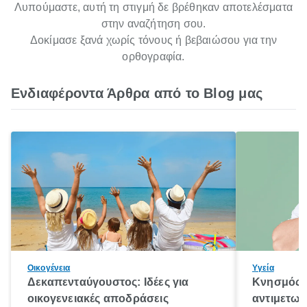
Λυπούμαστε, αυτή τη στιγμή δε βρέθηκαν αποτελέσματα
στην αναζήτηση σου.
Δοκίμασε ξανά χωρίς τόνους ή βεβαιώσου για την
ορθογραφία.
Ενδιαφέροντα Άρθρα από το Blog μας
Οικογένεια
Υγεία
Δεκαπενταύγουστος: Ιδέες για
Κνησμός: 
οικογενειακές αποδράσεις
αντιμετωπ