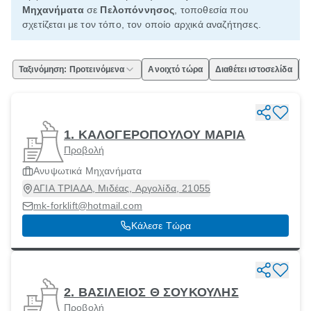
Μηχανήματα
σε
Πελοπόννησος
, τοποθεσία που
σχετίζεται με τον τόπο, τον οποίο αρχικά αναζήτησες.
Ταξινόμηση: Προτεινόμενα
Ανοιχτό τώρα
Διαθέτει ιστοσελίδα
Ε
1. ΚΑΛΟΓΕΡΟΠΟΥΛΟΥ ΜΑΡΙΑ
Προβολή
Ανυψωτικά Μηχανήματα
ΑΓΙΑ ΤΡΙΑΔΑ, Μιδέας, Αργολίδα, 21055
mk-forklift@hotmail.com
Κάλεσε Τώρα
2. ΒΑΣΙΛΕΙΟΣ Θ ΣΟΥΚΟΥΛΗΣ
Προβολή