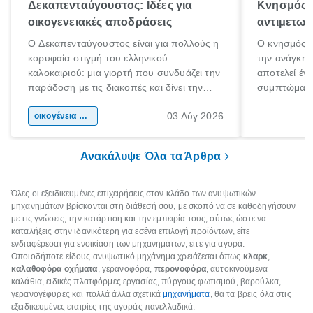
Δεκαπενταύγουστος: Ιδέες για
Κνησμός: 
οικογενειακές αποδράσεις
αντιμετωπ
Ο Δεκαπενταύγουστος είναι για πολλούς η
Ο κνησμός ε
κορυφαία στιγμή του ελληνικού
την ανάγκη 
καλοκαιριού: μια γιορτή που συνδυάζει την
αποτελεί έν
παράδοση με τις διακοπές και δίνει την
συμπτώματα
αφορμή για ταξίδια σε κάθε γωνιά της
άνθρωποι κά
03 Αύγ 2026
χώρας. Είτε πρόκειται για λίγες μέρες
οικογένεια & παιδί
πληροφορίες 
ξεγνοιασιάς είτε για μια σύντομη εξόρμηση.
καθώς μπορε
επιμένει για
Ανακάλυψε Όλα τα Άρθρα
Όλες οι εξειδικευμένες επιχειρήσεις στον κλάδο των ανυψωτικών
μηχανημάτων βρίσκονται στη διάθεσή σου, με σκοπό να σε καθοδηγήσουν
με τις γνώσεις, την κατάρτιση και την εμπειρία τους, ούτως ώστε να
καταλήξεις στην ιδανικότερη για εσένα επιλογή προϊόντων, είτε
ενδιαφέρεσαι για ενοικίαση των μηχανημάτων, είτε για αγορά.
Οποιοδήποτε είδους ανυψωτικό μηχάνημα χρειάζεσαι όπως
κλαρκ
,
καλαθοφόρα οχήματα
, γερανοφόρα,
περονοφόρα
, αυτοκινούμενα
καλάθια, ειδικές πλατφόρμες εργασίας, πύργους φωτισμού, βαρούλκα,
γερανογέφυρες και πολλά άλλα σχετικά
μηχανήματα
, θα τα βρεις όλα στις
εξειδικευμένες εταιρίες της αγοράς πανελλαδικά.