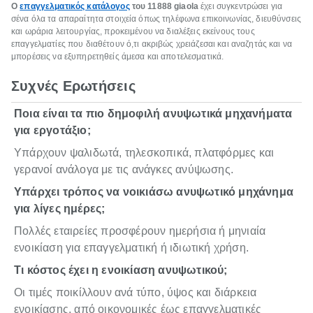
Ο
επαγγελματικός κατάλογος
του 11888
giaola
έχει συγκεντρώσει για
σένα όλα τα απαραίτητα στοιχεία όπως τηλέφωνα επικοινωνίας, διευθύνσεις
και ωράρια λειτουργίας, προκειμένου να διαλέξεις εκείνους τους
επαγγελματίες που διαθέτουν ό,τι ακριβώς χρειάζεσαι και αναζητάς και να
μπορέσεις να εξυπηρετηθείς άμεσα και αποτελεσματικά.
Συχνές Ερωτήσεις
Ποια είναι τα πιο δημοφιλή ανυψωτικά μηχανήματα
για εργοτάξιο;
Υπάρχουν ψαλιδωτά, τηλεσκοπικά, πλατφόρμες και
γερανοί ανάλογα με τις ανάγκες ανύψωσης.
Υπάρχει τρόπος να νοικιάσω ανυψωτικό μηχάνημα
για λίγες ημέρες;
Πολλές εταιρείες προσφέρουν ημερήσια ή μηνιαία
ενοικίαση για επαγγελματική ή ιδιωτική χρήση.
Τι κόστος έχει η ενοικίαση ανυψωτικού;
Οι τιμές ποικίλλουν ανά τύπο, ύψος και διάρκεια
ενοικίασης, από οικονομικές έως επαγγελματικές