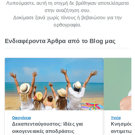
Λυπούμαστε, αυτή τη στιγμή δε βρέθηκαν αποτελέσματα
στην αναζήτηση σου.
Δοκίμασε ξανά χωρίς τόνους ή βεβαιώσου για την
ορθογραφία.
Ενδιαφέροντα Άρθρα από το Blog μας
Οικογένεια
Υγεία
Δεκαπενταύγουστος: Ιδέες για
Κνησμός: 
οικογενειακές αποδράσεις
αντιμετωπ