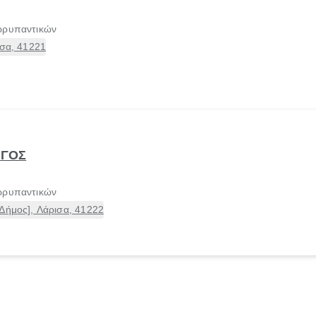
ρρυπαντικών
ισα, 41221
ΡΓΟΣ
ρρυπαντικών
Δήμος], Λάρισα, 41222