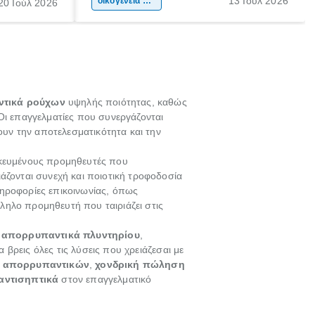
13 Ιούλ 2026
κάθε
της προσωπικότητας, της κοινωνικότητας
οικογένεια & παιδί
20 Ιούλ 2026
ται από
και των δεξιοτήτων τους. Δεν είναι απλώς
ώσεις.
ένας τρόπος για να περνάει το παιδί τον
ελεύθερο χρόνο του.
τικά ρούχων
υψηλής ποιότητας, καθώς
 Οι επαγγελματίες που συνεργάζονται
ουν την αποτελεσματικότητα και την
ικευμένους προμηθευτές που
άζονται συνεχή και ποιοτική τροφοδοσία
ηροφορίες επικοινωνίας, όπως
λληλο προμηθευτή που ταιριάζει στις
α
απορρυπαντικά πλυντηρίου
,
 βρεις όλες τις λύσεις που χρειάζεσαι με
η απορρυπαντικών
,
χονδρική πώληση
αντισηπτικά
στον επαγγελματικό