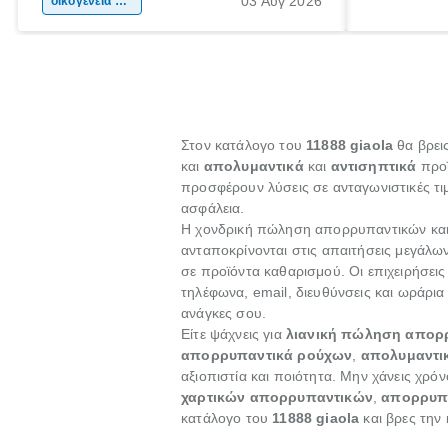
03 Αύγ 2026
χώρας. Είτε πρόκειται για λίγες μέρες
οικογένεια & παιδί
πληροφορίες
ξεγνοιασιάς είτε για μια σύντομη εξόρμηση.
καθώς μπορε
επιμένει γι
Στον κατάλογο του
11888 giaola
θα βρεις
και
απολυμαντικά
και
αντισηπτικά
προϊ
προσφέρουν λύσεις σε ανταγωνιστικές τιμ
ασφάλεια.
Η χονδρική πώληση απορρυπαντικών και χ
ανταποκρίνονται στις απαιτήσεις μεγάλω
σε προϊόντα καθαρισμού. Οι επιχειρήσει
τηλέφωνα, email, διευθύνσεις και ωράρια 
ανάγκες σου.
Είτε ψάχνεις για
λιανική πώληση απορ
απορρυπαντικά ρούχων
,
απολυμαντι
αξιοπιστία και ποιότητα. Μην χάνεις χρό
χαρτικών απορρυπαντικών
,
απορρυπα
κατάλογο του
11888 giaola
και βρες την