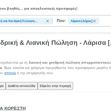
ου βοηθός...
για αποκλειστικές προσφορές!
Που:
κή και Χονδρική Πώληση
Λάρισα [Δήμος]
ρυπαντικών
δρική & Λιανική Πώληση - Λάρισα 
ασχολούνται με τη
λιανική και χονδρική πώληση απορρυπαντικώ
la
. Βρες εύκολα και γρήγορα προμηθευτές που προσφέρουν μεγάλη πο
του
σπιτιού
ή της επιχείρησής σου.
ώρα
Διαθέτει ιστοσελίδα
Εδρεύει στην περιοχή
ΝΑ ΚΟΡΕΣΤΗ