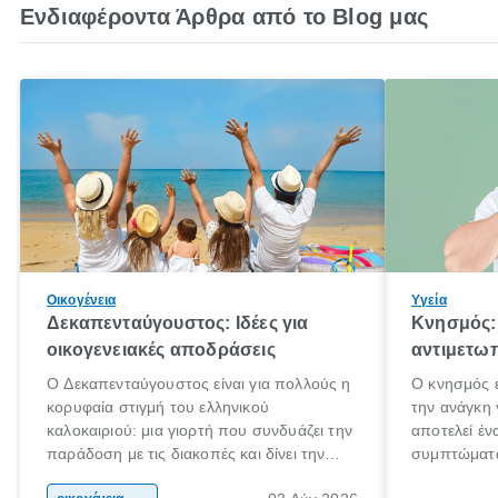
Ενδιαφέροντα Άρθρα από το Blog μας
Οικογένεια
Υγεία
Δεκαπενταύγουστος: Ιδέες για
Κνησμός: 
οικογενειακές αποδράσεις
αντιμετωπ
Ο Δεκαπενταύγουστος είναι για πολλούς η
Ο κνησμός ε
κορυφαία στιγμή του ελληνικού
την ανάγκη 
καλοκαιριού: μια γιορτή που συνδυάζει την
αποτελεί έν
παράδοση με τις διακοπές και δίνει την
συμπτώματα
αφορμή για ταξίδια σε κάθε γωνιά της
άνθρωποι κά