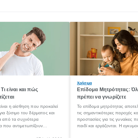
Χρήσιμα
Τι είναι και πώς
Επίδομα Μητρότητας: Ό
ίζεται
πρέπει να γνωρίζετε
ίναι η αίσθηση που προκαλεί
Το επίδομα μητρότητας αποτελ
για ξύσιμο του δέρματος και
τις σημαντικότερες παροχές κ
α από τα συχνότερα
προστασίας για τις γυναίκες 
 που αντιμετωπίζουν
παιδί και εργάζονται. Η εγκυμο
θε ηλικίας. Πολλοί αναζητούν
γέννηση ενός παιδιού είναι μια 