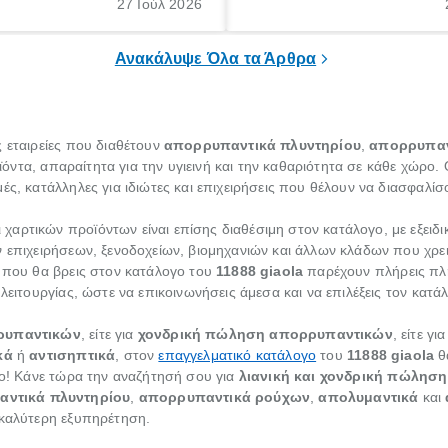
 για το «κνησμός τι είναι»,
σημαντική περίοδος στη ζωή 
27 Ιούλ 2026
ί να εμφανιστεί ξαφνικά ή να
οικογένειας, η οποία συνοδεύε
α μεγάλο χρονικό διάστημα.
αυξημένες ανάγκες και υποχρε
Ανακάλυψε Όλα τα Άρθρα
 εταιρείες που διαθέτουν
απορρυπαντικά πλυντηρίου
,
απορρυπαν
όντα, απαραίτητα για την υγιεινή και την καθαριότητα σε κάθε χώρο.
ές, κατάλληλες για ιδιώτες και επιχειρήσεις που θέλουν να διασφαλίσ
αρτικών προϊόντων είναι επίσης διαθέσιμη στον κατάλογο, με εξειδ
ν επιχειρήσεων, ξενοδοχείων, βιομηχανιών και άλλων κλάδων που χρει
ς που θα βρεις στον κατάλογο του
11888 giaola
παρέχουν πλήρεις πλ
λειτουργίας, ώστε να επικοινωνήσεις άμεσα και να επιλέξεις τον κατά
ρυπαντικών
, είτε για
χονδρική πώληση απορρυπαντικών
, είτε γι
κά
ή
αντισηπτικά
, στον
επαγγελματικό κατάλογο
του
11888 giaola
θα
νο! Κάνε τώρα την αναζήτησή σου για
λιανική και χονδρική πώλησ
ντικά πλυντηρίου
,
απορρυπαντικά ρούχων
,
απολυμαντικά
και
 καλύτερη εξυπηρέτηση.