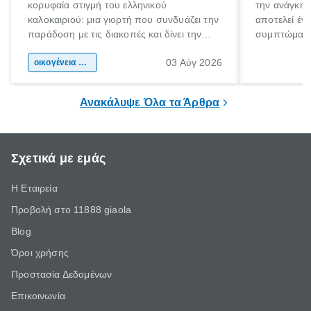
κορυφαία στιγμή του ελληνικού
την ανάγκη 
καλοκαιριού: μια γιορτή που συνδυάζει την
αποτελεί έν
παράδοση με τις διακοπές και δίνει την
συμπτώματα
αφορμή για ταξίδια σε κάθε γωνιά της
άνθρωποι κά
03 Αύγ 2026
χώρας. Είτε πρόκειται για λίγες μέρες
οικογένεια & παιδί
πληροφορίες 
ξεγνοιασιάς είτε για μια σύντομη εξόρμηση.
καθώς μπορε
επιμένει για
Ανακάλυψε Όλα τα Άρθρα
Σχετικά με εμάς
Η Εταιρεία
Προβολή στο 11888 giaola
Blog
Όροι χρήσης
Προστασία Δεδομένων
Επικοινωνία