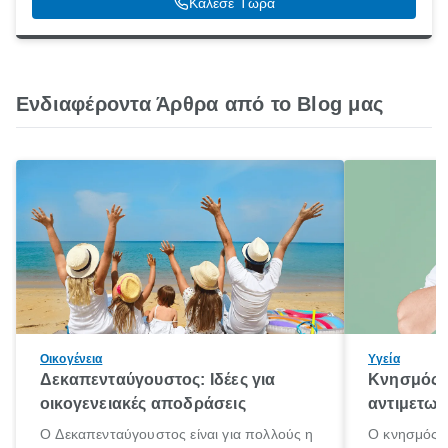
Κάλεσε Τώρα
Ενδιαφέροντα Άρθρα από το Blog μας
Οικογένεια
Υγεία
Δεκαπενταύγουστος: Ιδέες για
Κνησμός: 
οικογενειακές αποδράσεις
αντιμετωπ
Ο Δεκαπενταύγουστος είναι για πολλούς η
Ο κνησμός ε