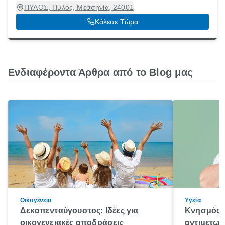
ΠΥΛΟΣ, Πύλος, Μεσσηνία, 24001
Κάλεσε Τώρα
Ενδιαφέροντα Άρθρα από το Blog μας
Οικογένεια
Υγεία
Δεκαπενταύγουστος: Ιδέες για
Κνησμός: 
οικογενειακές αποδράσεις
αντιμετωπ