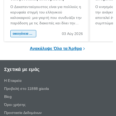
Ο Δεκαπενταύγουστος είναι για πολλούς η
Ο κνησμός ε
κορυφαία στιγμή του ελληνικού
την ανάγκη 
καλοκαιριού: μια γιορτή που συνδυάζει την
αποτελεί έν
παράδοση με τις διακοπές και δίνει την
συμπτώματα
αφορμή για ταξίδια σε κάθε γωνιά της
άνθρωποι κά
03 Αύγ 2026
χώρας. Είτε πρόκειται για λίγες μέρες
οικογένεια & παιδί
πληροφορίες 
ξεγνοιασιάς είτε για μια σύντομη εξόρμηση.
καθώς μπορε
επιμένει για
Ανακάλυψε Όλα τα Άρθρα
Σχετικά με εμάς
Η Εταιρεία
Προβολή στο 11888 giaola
Blog
Όροι χρήσης
Προστασία Δεδομένων