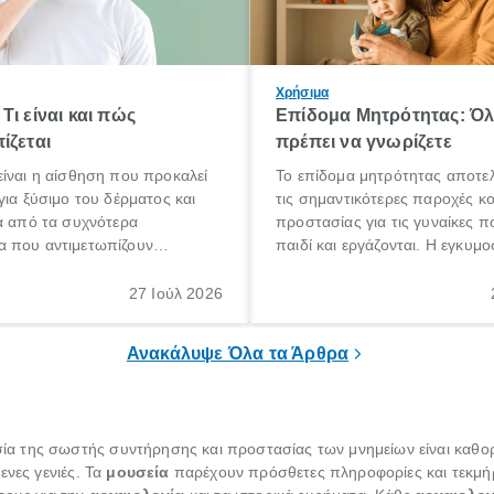
Χρήσιμα
Τι είναι και πώς
Επίδομα Μητρότητας: Ό
ίζεται
πρέπει να γνωρίζετε
ίναι η αίσθηση που προκαλεί
Το επίδομα μητρότητας αποτελ
για ξύσιμο του δέρματος και
τις σημαντικότερες παροχές κ
α από τα συχνότερα
προστασίας για τις γυναίκες 
 που αντιμετωπίζουν
παιδί και εργάζονται. Η εγκυμο
θε ηλικίας. Πολλοί αναζητούν
γέννηση ενός παιδιού είναι μια 
 για το «κνησμός τι είναι»,
σημαντική περίοδος στη ζωή 
27 Ιούλ 2026
ί να εμφανιστεί ξαφνικά ή να
οικογένειας, η οποία συνοδεύε
α μεγάλο χρονικό διάστημα.
αυξημένες ανάγκες και υποχρε
Ανακάλυψε Όλα τα Άρθρα
ία της σωστής συντήρησης και προστασίας των μνημείων είναι καθορ
ενες γενιές. Τα
μουσεία
παρέχουν πρόσθετες πληροφορίες και τεκμή