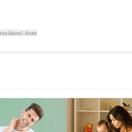
να [Δήμος], Αττική