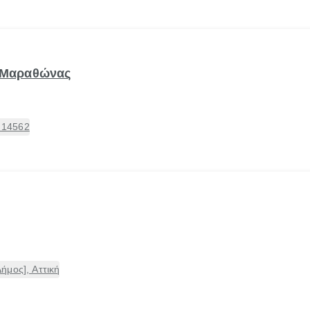
ν Μαραθώνας
, 14562
ήμος], Αττική