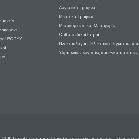
Λογιστικά Γραφεία
Μεσιτικά Γραφεία
ρμακεία
Μετακομίσεις και Μεταφορές
σοκομεία
Ορθοπαιδικοί Ιατροί
τροί ΕΟΠΥΥ
Ηλεκτρολόγοι - Ηλεκτρικές Εγκαταστάσε
κοί
Υδραυλικές εργασίες και Εγκαταστάσεις
θμό
11888 giaola μέσα από 3 κανάλια επικοινωνίας και εξασφάλισε τη μ