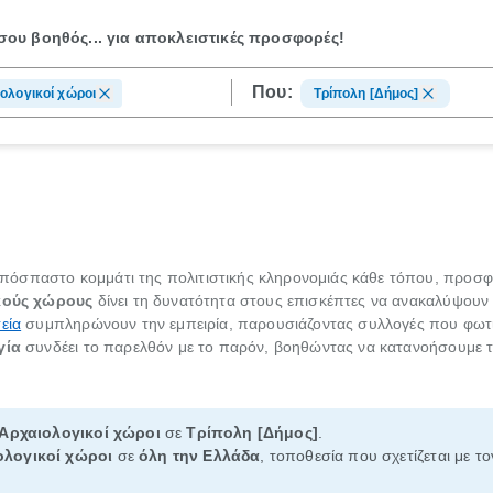
ου βοηθός...
για αποκλειστικές προσφορές!
Που:
ολογικοί χώροι
Τρίπολη [Δήμος]
όσπαστο κομμάτι της πολιτιστικής κληρονομιάς κάθε τόπου, προσφέ
κούς χώρους
δίνει τη δυνατότητα στους επισκέπτες να ανακαλύψουν 
εία
συμπληρώνουν την εμπειρία, παρουσιάζοντας συλλογές που φωτίζ
γία
συνδέει το παρελθόν με το παρόν, βοηθώντας να κατανοήσουμε τον
Αρχαιολογικοί χώροι
σε
Τρίπολη [Δήμος]
.
ολογικοί χώροι
σε
όλη την Ελλάδα
, τοποθεσία που σχετίζεται με τ