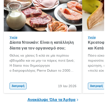
Υγεία
Υγεία
Δίαιτα Ντουκάν: Είναι η κατάλληλη
Κρεατοφαγ
δίαιτα για τον οργανισμό σου;
και Κατά 
Θέλεις να χάσεις 5 κιλά σε μία περίπου
Πόσο εύκολα
εβδομάδα και να μην τα πάρεις ποτέ ξανά;
περισσότερε
Η δίαιτα που δημιούργησε
ερώτηση, η 
ο διατροφολόγος Pierre Dukan το 2000
«πολύ εύκο
μπορεί να δώσει τέτοιες υποσχέσεις.
τρώω κρέας
Χαμηλές σε λιπαρά πηγές πρωτεϊνών,
ελάχιστοι εί
δημητριακά ολικής άλεσης, άφθονο νερό,
ακόμα λιγότε
19 Ιαν 2026
διατροφή
διατροφή
και ένας ημερήσιος περίπατος 20 λεπτών
γιατί θα πρ
είναι τα κλειδιά της.
τρώνε κρέας
Ανακάλυψε Όλα τα Άρθρα