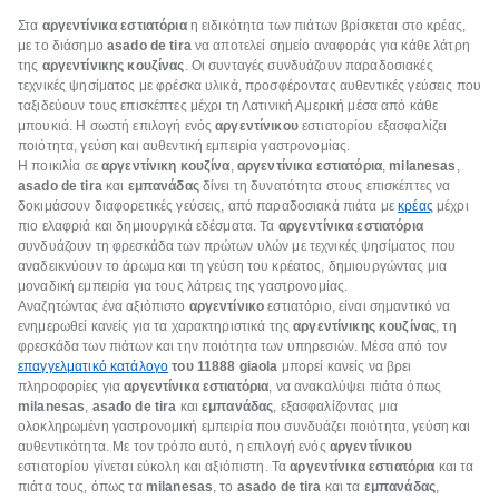
Στα
αργεντίνικα εστιατόρια
η ειδικότητα των πιάτων βρίσκεται στο κρέας,
με το διάσημο
asado de tira
να αποτελεί σημείο αναφοράς για κάθε λάτρη
της
αργεντίνικης κουζίνας
. Οι συνταγές συνδυάζουν παραδοσιακές
τεχνικές ψησίματος με φρέσκα υλικά, προσφέροντας αυθεντικές γεύσεις που
ταξιδεύουν τους επισκέπτες μέχρι τη Λατινική Αμερική μέσα από κάθε
μπουκιά. Η σωστή επιλογή ενός
αργεντίνικου
εστιατορίου εξασφαλίζει
ποιότητα, γεύση και αυθεντική εμπειρία γαστρονομίας.
Η ποικιλία σε
αργεντίνικη κουζίνα
,
αργεντίνικα εστιατόρια
,
milanesas
,
asado de tira
και
εμπανάδας
δίνει τη δυνατότητα στους επισκέπτες να
δοκιμάσουν διαφορετικές γεύσεις, από παραδοσιακά πιάτα με
κρέας
μέχρι
πιο ελαφριά και δημιουργικά εδέσματα. Τα
αργεντίνικα εστιατόρια
συνδυάζουν τη φρεσκάδα των πρώτων υλών με τεχνικές ψησίματος που
αναδεικνύουν το άρωμα και τη γεύση του κρέατος, δημιουργώντας μια
μοναδική εμπειρία για τους λάτρεις της γαστρονομίας.
Αναζητώντας ένα αξιόπιστο
αργεντίνικο
εστιατόριο, είναι σημαντικό να
ενημερωθεί κανείς για τα χαρακτηριστικά της
αργεντίνικης κουζίνας
, τη
φρεσκάδα των πιάτων και την ποιότητα των υπηρεσιών. Μέσα από τον
επαγγελματικό κατάλογο
του 11888 giaola
μπορεί κανείς να βρει
πληροφορίες για
αργεντίνικα εστιατόρια
, να ανακαλύψει πιάτα όπως
milanesas
,
asado de tira
και
εμπανάδας
, εξασφαλίζοντας μια
ολοκληρωμένη γαστρονομική εμπειρία που συνδυάζει ποιότητα, γεύση και
αυθεντικότητα. Με τον τρόπο αυτό, η επιλογή ενός
αργεντίνικου
εστιατορίου γίνεται εύκολη και αξιόπιστη. Τα
αργεντίνικα εστιατόρια
και τα
πιάτα τους, όπως τα
milanesas
, το
asado de tira
και τα
εμπανάδας
,