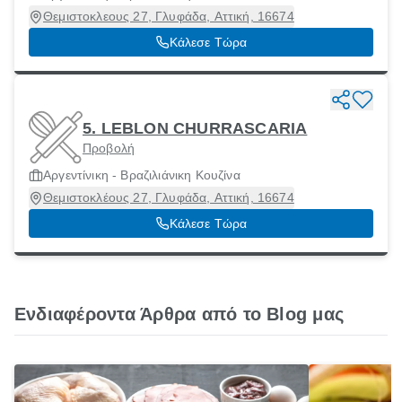
Θεμιστοκλεους 27, Γλυφάδα, Αττική, 16674
Κάλεσε Τώρα
5. LEBLON CHURRASCARIA
Προβολή
Αργεντίνικη - Βραζιλιάνικη Κουζίνα
Θεμιστοκλέους 27, Γλυφάδα, Αττική, 16674
Κάλεσε Τώρα
Ενδιαφέροντα Άρθρα από το Blog μας