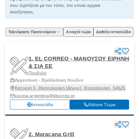
που σχετίζεται με τον τόπο, τον οποίο αρχικά
αναζήτησες.
Ταξινόμηση: Προτεινόμενα
Ανοιχτό τώρα
Διαθέτει ιστοσελίδα
1. EL CORREO - ΜΑΝΟΥΣΟΥ ΕΙΡΗΝΗ
& ΣΙΑ ΕΕ
Προβολή
Αργεντίνικη - Βραζιλιάνικη Κουζίνα
Κατούνη 6, Θεσσαλονίκη [Δήμος], Θεσσαλονίκη, 54625
cocina-argentina@elcorreo.gr
Ιστοσελίδα
Κάλεσε Τώρα
2. Maracana Grill