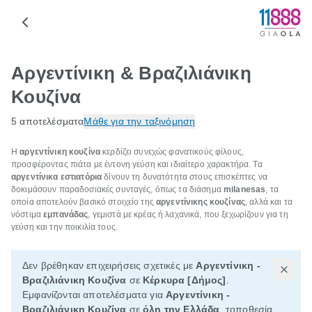
Αργεντίνικη & Βραζιλιάνικη
Κουζίνα
5 αποτελέσματα
Μάθε για την ταξινόμηση
Η
αργεντίνικη κουζίνα
κερδίζει συνεχώς φανατικούς φίλους,
προσφέροντας πιάτα με έντονη γεύση και ιδιαίτερο χαρακτήρα. Τα
αργεντίνικα εστιατόρια
δίνουν τη δυνατότητα στους επισκέπτες να
δοκιμάσουν παραδοσιακές συνταγές, όπως τα διάσημα
milanesas
, τα
οποία αποτελούν βασικό στοιχείο της
αργεντίνικης κουζίνας
, αλλά και τα
νόστιμα
εμπανάδας
, γεμιστά με κρέας ή λαχανικά, που ξεχωρίζουν για τη
γεύση και την ποικιλία τους.
Δεν βρέθηκαν επιχειρήσεις σχετικές με
Αργεντίνικη -
Βραζιλιάνικη Κουζίνα
σε
Κέρκυρα [Δήμος]
.
Εμφανίζονται αποτελέσματα για
Αργεντίνικη -
Βραζιλιάνικη Κουζίνα
σε
όλη την Ελλάδα
, τοποθεσία