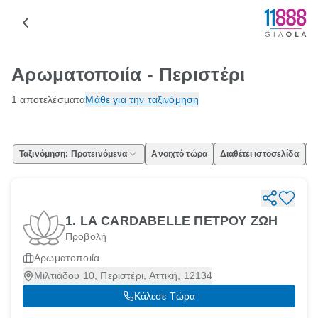
Αρωματοποιία - Περιστέρι
1 αποτελέσματα
Μάθε για την ταξινόμηση
Ταξινόμηση: Προτεινόμενα
Ανοιχτό τώρα
Διαθέτει ιστοσελίδα
Ε
1. LA CARDABELLE ΠΕΤΡΟΥ ΖΩΗ
Προβολή
Αρωματοποιία
Μιλτιάδου 10, Περιστέρι, Αττική, 12134
Κάλεσε Τώρα