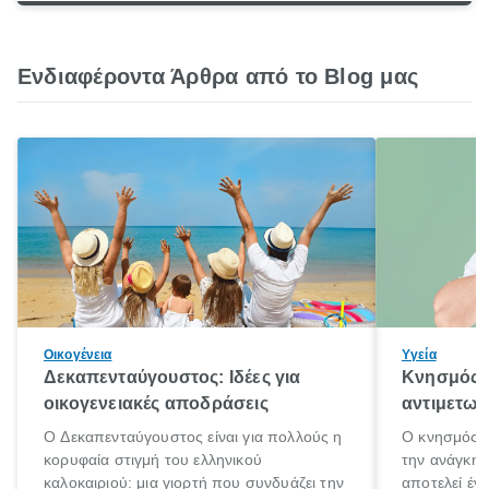
Ενδιαφέροντα Άρθρα από το Blog μας
Οικογένεια
Υγεία
Δεκαπενταύγουστος: Ιδέες για
Κνησμός: 
οικογενειακές αποδράσεις
αντιμετωπ
Ο Δεκαπενταύγουστος είναι για πολλούς η
Ο κνησμός ε
κορυφαία στιγμή του ελληνικού
την ανάγκη 
καλοκαιριού: μια γιορτή που συνδυάζει την
αποτελεί έν