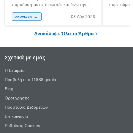
παράδοση με τις διακοπές και δίνει την
συμπτώματα
αφορμή για ταξίδια σε κάθε γωνιά της
άνθρωποι κά
03 Αύγ 2026
χώρας. Είτε πρόκειται για λίγες μέρες
οικογένεια & παιδί
πληροφορίες 
ξεγνοιασιάς είτε για μια σύντομη εξόρμηση.
καθώς μπορε
επιμένει για
Ανακάλυψε Όλα τα Άρθρα
Σχετικά με εμάς
Η Εταιρεία
Προβολή στο 11888 giaola
Blog
Όροι χρήσης
Προστασία Δεδομένων
Επικοινωνία
Ρυθμίσεις Cookies