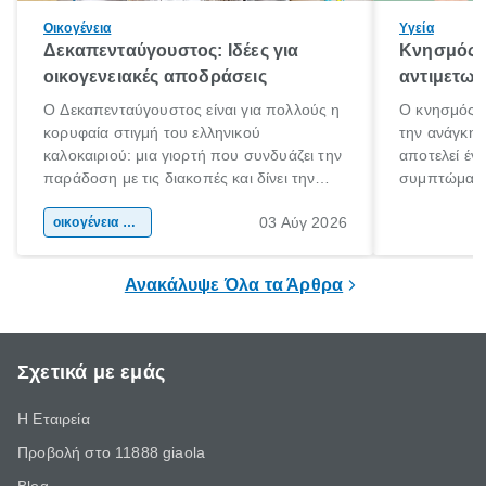
Οικογένεια
Υγεία
Δεκαπενταύγουστος: Ιδέες για
Κνησμός: 
οικογενειακές αποδράσεις
αντιμετωπ
Ο Δεκαπενταύγουστος είναι για πολλούς η
Ο κνησμός ε
κορυφαία στιγμή του ελληνικού
την ανάγκη 
καλοκαιριού: μια γιορτή που συνδυάζει την
αποτελεί έν
παράδοση με τις διακοπές και δίνει την
συμπτώματα
αφορμή για ταξίδια σε κάθε γωνιά της
άνθρωποι κά
03 Αύγ 2026
χώρας. Είτε πρόκειται για λίγες μέρες
οικογένεια & παιδί
πληροφορίες 
ξεγνοιασιάς είτε για μια σύντομη εξόρμηση.
καθώς μπορε
επιμένει για
Ανακάλυψε Όλα τα Άρθρα
Σχετικά με εμάς
Η Εταιρεία
Προβολή στο 11888 giaola