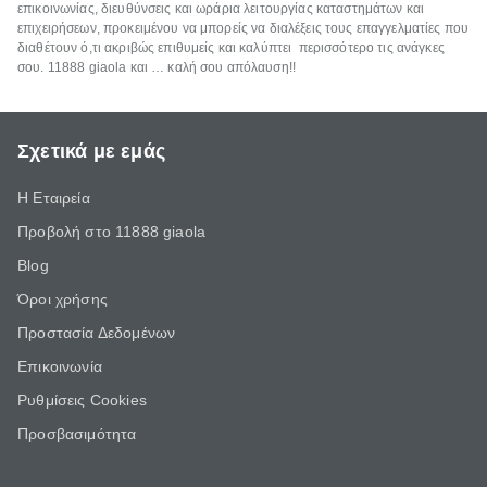
επικοινωνίας, διευθύνσεις και ωράρια λειτουργίας καταστημάτων και
επιχειρήσεων, προκειμένου να μπορείς να διαλέξεις τους επαγγελματίες που
διαθέτουν ό,τι ακριβώς επιθυμείς και καλύπτει περισσότερο τις ανάγκες
σου. 11888 giaola και … καλή σου απόλαυση!!
Σχετικά με εμάς
Η Εταιρεία
Προβολή στο 11888 giaola
Blog
Όροι χρήσης
Προστασία Δεδομένων
Επικοινωνία
Ρυθμίσεις Cookies
Προσβασιμότητα