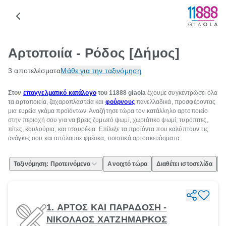
Αρτοποιία - Ρόδος [Δήμος]
3 αποτελέσματα
Μάθε για την ταξινόμηση
Στον
επαγγελματικό κατάλογο
του 11888
giaola
έχουμε συγκεντρώσει όλα
τα αρτοποιεία, ζαχαροπλαστεία και
φούρνους
πανελλαδικά, προσφέροντας
μια ευρεία γκάμα προϊόντων. Αναζήτησε τώρα τον κατάλληλο αρτοποιείο
στην περιοχή σου για να βρεις ζυμωτό ψωμί, χωριάτικο ψωμί, τυρόπιτες,
πίτες, κουλούρια, και τσουρέκια. Επίλεξε τα προϊόντα που καλύπτουν τις
ανάγκες σου και απόλαυσε φρέσκα, ποιοτικά αρτοσκευάσματα.
Ταξινόμηση: Προτεινόμενα
Ανοιχτό τώρα
Διαθέτει ιστοσελίδα
Ε
1. ΑΡΤΟΣ ΚΑΙ ΠΑΡΑΔΟΣΗ -
ΝΙΚΟΛΑΟΣ ΧΑΤΖΗΜΑΡΚΟΣ