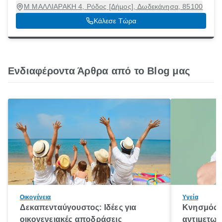
Μ ΜΑΛΛΙΑΡΑΚΗ 4, Ρόδος [Δήμος], Δωδεκάνησα, 85100
Κάλεσε Τώρα
Ενδιαφέροντα Άρθρα από το Blog μας
Οικογένεια
Υγεία
Δεκαπενταύγουστος: Ιδέες για
Κνησμός: 
οικογενειακές αποδράσεις
αντιμετωπ