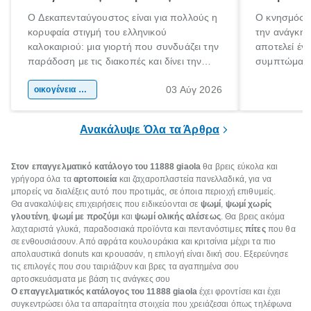
Ο Δεκαπενταύγουστος είναι για πολλούς η
Ο κνησμός ε
κορυφαία στιγμή του ελληνικού
την ανάγκη 
καλοκαιριού: μια γιορτή που συνδυάζει την
αποτελεί έν
παράδοση με τις διακοπές και δίνει την
συμπτώματα
αφορμή για ταξίδια σε κάθε γωνιά της
άνθρωποι κά
03 Αύγ 2026
χώρας. Είτε πρόκειται για λίγες μέρες
οικογένεια & παιδί
πληροφορίες 
ξεγνοιασιάς είτε για μια σύντομη εξόρμηση.
καθώς μπορε
επιμένει για
Ανακάλυψε Όλα τα Άρθρα
Στον επαγγελματικό κατάλογο του 11888
giaola
θα βρεις εύκολα και
γρήγορα όλα τα
αρτοποιεία
και ζαχαροπλαστεία πανελλαδικά, για να
μπορείς να διαλέξεις αυτό που προτιμάς, σε όποια περιοχή επιθυμείς.
Θα ανακαλύψεις επιχειρήσεις που ειδικεύονται σε
ψωμί
,
ψωμί χωρίς
γλουτένη
,
ψωμί με προζύμι
και
ψωμί ολικής αλέσεως
. Θα βρεις ακόμα
λαχταριστά γλυκά, παραδοσιακά προϊόντα και πεντανόστιμες
πίτες
που θα
σε ενθουσιάσουν. Από αφράτα κουλουράκια και κριτσίνια μέχρι τα πιο
απολαυστικά donuts και κρουασάν, η επιλογή είναι δική σου. Εξερεύνησε
τις επιλογές που σου ταιριάζουν και βρες τα αγαπημένα σου
αρτοσκευάσματα με βάση τις ανάγκες σου
Ο επαγγελματικός κατάλογος του 11888
giaola
έχει φροντίσει και έχει
συγκεντρώσει όλα τα απαραίτητα στοιχεία που χρειάζεσαι όπως τηλέφωνα