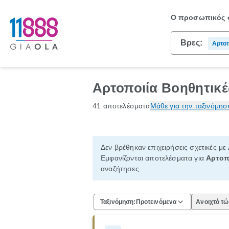
Ο προσωπικός σ
Βρες:
Αρτοπ
Αρτοποιία Βοηθητικ
41 αποτελέσματα
Μάθε για την ταξινόμησ
Δεν βρέθηκαν επιχειρήσεις σχετικές με
Εμφανίζονται αποτελέσματα για
Αρτοπ
αναζήτησες.
Ταξινόμηση:
Προτεινόμενα
Ανοιχτό τ