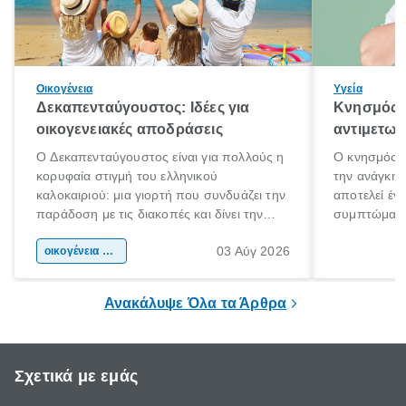
Οικογένεια
Υγεία
Δεκαπενταύγουστος: Ιδέες για
Κνησμός: 
οικογενειακές αποδράσεις
αντιμετωπ
Ο Δεκαπενταύγουστος είναι για πολλούς η
Ο κνησμός ε
κορυφαία στιγμή του ελληνικού
την ανάγκη 
καλοκαιριού: μια γιορτή που συνδυάζει την
αποτελεί έν
παράδοση με τις διακοπές και δίνει την
συμπτώματα
αφορμή για ταξίδια σε κάθε γωνιά της
άνθρωποι κά
03 Αύγ 2026
χώρας. Είτε πρόκειται για λίγες μέρες
οικογένεια & παιδί
πληροφορίες 
ξεγνοιασιάς είτε για μια σύντομη εξόρμηση.
καθώς μπορε
επιμένει για
Ανακάλυψε Όλα τα Άρθρα
Σχετικά με εμάς