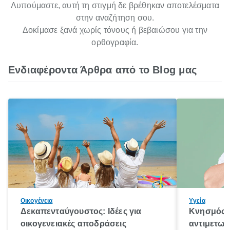
Λυπούμαστε, αυτή τη στιγμή δε βρέθηκαν αποτελέσματα
στην αναζήτηση σου.
Δοκίμασε ξανά χωρίς τόνους ή βεβαιώσου για την
ορθογραφία.
Ενδιαφέροντα Άρθρα από το Blog μας
Οικογένεια
Υγεία
Δεκαπενταύγουστος: Ιδέες για
Κνησμός: 
οικογενειακές αποδράσεις
αντιμετωπ