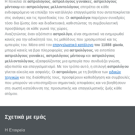
Η ποικιλία σε
αστρολόγους
,
αστρολόγους γυναίκες
,
αστρολόγους
μέντιουμ
και
αστρολόγους μελλοντολόγους
επιτρέπει σε κάθε
ενδιαφερόμενο να επιλέξει τον κατάλληλο επαγγελματία που ανταποκρίνεται
στις ανάγκες και τις προσδοκίες του. Οι
αστρολόγοι
παρέχουν συνεδρίες
τόσο δια ζώσης όσο και διαδικτυακά, καθιστώντας τη συμβουλευτική
προσβάσιμη σε κάθε γωνιά της χώρας.
Αναζητώντας έναν αξιόπιστο
αστρολόγο
, είναι σημαντικό να ενημερωθεί
κανείς για την ειδικότητά του, τις μεθόδους που χρησιμοποιεί και τις
εμπειρίες του. Μέσα από τον
επαγγελματικό κατάλογο
του 11888 giaola
,
μπορεί κανείς να βρει πληροφορίες για
αστρολόγους
, να εντοπίσει
αστρολόγους γυναίκες
,
αστρολόγους μέντιουμ
και
αστρολόγους
μελλοντολόγους
, εξασφαλίζοντας μια εμπειρία που συνδυάζει γνώση,
αξιοπιστία και επαγγελματισμό. Με τον τρόπο αυτό, η επιλογή
αστρολόγου
γίνεται εύκολη και ασφαλής. Οι
αστρολόγοι
, με τη βοήθεια των
ειδικών
τεχνικών
και της διαίσθησής τους, προσφέρουν καθοδήγηση και συμβουλές
που μπορούν να υποστηρίξουν σημαντικές αποφάσεις και να βοηθήσουν
στη σωστή κατεύθυνση της προσωπικής και επαγγελματικής ζωής κάθε
ατόμου.
Σχετικά με εμάς
Η Εταιρεία