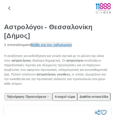
Αστρολόγοι - Θεσσαλονίκη
[Δήμος]
1 αποτελέσματα
Μάθε για την ταξινόμηση
Η αναζήτηση για καθοδήγηση και γνώση σχετικά με το μέλλον έχει κάνει
τους
αστρολόγους
ιδιαίτερα δημοφιλείς. Οι
αστρολόγοι
συνδυάζουν
παραδοσιακές τεχνικές και σύγχρονες προσεγγίσεις για να παρέχουν
συμβουλές που αφορούν προσωπική, επαγγελματική και συναισθηματική
ζωή. Πολλοί επιλέγουν
αστρολόγους γυναίκες
, οι οποίες ξεχωρίζουν για
την ευαισθησία και την προσεκτική ανάλυση των προσωπικών στοιχείων
κάθε ατόμου.
Ταξινόμηση: Προτεινόμενα
Ανοιχτό τώρα
Διαθέτει ιστοσελίδα
Ε