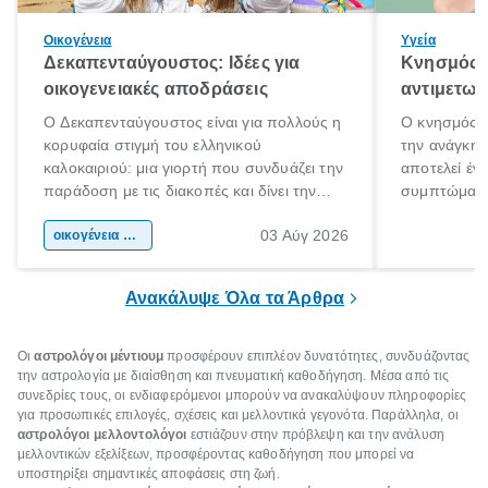
Οικογένεια
Υγεία
Δεκαπενταύγουστος: Ιδέες για
Κνησμός: 
οικογενειακές αποδράσεις
αντιμετωπ
Ο Δεκαπενταύγουστος είναι για πολλούς η
Ο κνησμός ε
κορυφαία στιγμή του ελληνικού
την ανάγκη 
καλοκαιριού: μια γιορτή που συνδυάζει την
αποτελεί έν
παράδοση με τις διακοπές και δίνει την
συμπτώματα
αφορμή για ταξίδια σε κάθε γωνιά της
άνθρωποι κά
03 Αύγ 2026
χώρας. Είτε πρόκειται για λίγες μέρες
οικογένεια & παιδί
πληροφορίες 
ξεγνοιασιάς είτε για μια σύντομη εξόρμηση.
καθώς μπορε
επιμένει για
Ανακάλυψε Όλα τα Άρθρα
Οι
αστρολόγοι μέντιουμ
προσφέρουν επιπλέον δυνατότητες, συνδυάζοντας
την αστρολογία με διαίσθηση και πνευματική καθοδήγηση. Μέσα από τις
συνεδρίες τους, οι ενδιαφερόμενοι μπορούν να ανακαλύψουν πληροφορίες
για προσωπικές επιλογές, σχέσεις και μελλοντικά γεγονότα. Παράλληλα, οι
αστρολόγοι μελλοντολόγοι
εστιάζουν στην πρόβλεψη και την ανάλυση
μελλοντικών εξελίξεων, προσφέροντας καθοδήγηση που μπορεί να
υποστηρίξει σημαντικές αποφάσεις στη ζωή.