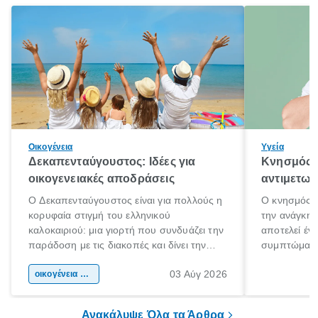
Οικογένεια
Υγεία
Δεκαπενταύγουστος: Ιδέες για
Κνησμός: 
οικογενειακές αποδράσεις
αντιμετωπ
Ο Δεκαπενταύγουστος είναι για πολλούς η
Ο κνησμός ε
κορυφαία στιγμή του ελληνικού
την ανάγκη 
καλοκαιριού: μια γιορτή που συνδυάζει την
αποτελεί έν
παράδοση με τις διακοπές και δίνει την
συμπτώματα
αφορμή για ταξίδια σε κάθε γωνιά της
άνθρωποι κά
03 Αύγ 2026
χώρας. Είτε πρόκειται για λίγες μέρες
οικογένεια & παιδί
πληροφορίες 
ξεγνοιασιάς είτε για μια σύντομη εξόρμηση.
καθώς μπορε
επιμένει για
Ανακάλυψε Όλα τα Άρθρα