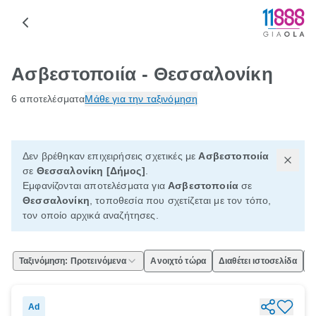
Ασβεστοποιία - Θεσσαλονίκη
6 αποτελέσματα
Μάθε για την ταξινόμηση
Δεν βρέθηκαν επιχειρήσεις σχετικές με
Ασβεστοποιία
σε
Θεσσαλονίκη [Δήμος]
.
Εμφανίζονται αποτελέσματα για
Ασβεστοποιία
σε
Θεσσαλονίκη
, τοποθεσία που σχετίζεται με τον τόπο,
τον οποίο αρχικά αναζήτησες.
Ταξινόμηση: Προτεινόμενα
Ανοιχτό τώρα
Διαθέτει ιστοσελίδα
Ε
Ad