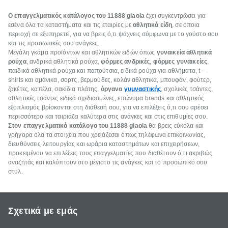
Ο επαγγελματικός κατάλογος του 11888
giaola
έχει συγκεντρώσει για
εσένα όλα τα καταστήματα και τις εταιρίες με
αθλητικά είδη
, σε όποια
περιοχή σε εξυπηρετεί, για να βρεις ό,τι ψάχνεις σύμφωνα με το γούστο σου
και τις προσωπικές σου ανάγκες.
Μεγάλη γκάμα προϊόντων και αθλητικών ειδών όπως
γυναικεία αθλητικά
ρούχα
, ανδρικά αθλητικά ρούχα,
φόρμες ανδρικές
,
φόρμες γυναικείες
,
παιδικά αθλητικά ρούχα και παπούτσια, ειδικά ρούχα για αθλήματα, t –
shirts και αμάνικα, σορτς, βερμούδες, κολάν αθλητικά, μπουφάν, φούτερ,
ζακέτες, καπέλα, σακίδια πλάτης,
όργανα
γυμναστικής
, σχολικές τσάντες,
αθλητικές τσάντες ειδικά σχεδιασμένες, επώνυμα brands και αθλητικός
εξοπλισμός βρίσκονται στη διάθεσή σου, για να επιλέξεις ό,τι σου αρέσει
περισσότερο και ταιριάζει καλύτερα στις ανάγκες και στις επιθυμίες σου.
Στον επαγγελματικό κατάλογο του 11888
giaola
θα βρεις εύκολα και
γρήγορα όλα τα στοιχεία που χρειάζεσαι όπως τηλέφωνα επικοινωνίας,
διευθύνσεις λειτουργίας και ωράρια καταστημάτων και επιχειρήσεων,
προκειμένου να επιλέξεις τους επαγγελματίες που διαθέτουν ό,τι ακριβώς
αναζητάς και καλύπτουν στο μέγιστο τις ανάγκες και το προσωπικό σου
στυλ.
Σχετικά με εμάς