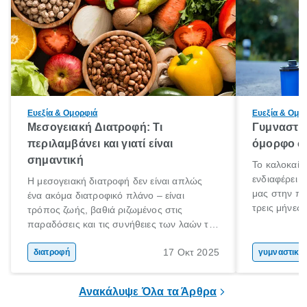
Ευεξία & Ομορφιά
Ευεξία & Ομο
Μεσογειακή Διατροφή: Τι
Γυμναστικ
περιλαμβάνει και γιατί είναι
όμορφο σώ
σημαντική
Το καλοκαίρ
ενδιαφέρει 
Η μεσογειακή διατροφή δεν είναι απλώς
μας στην πα
ένα ακόμα διατροφικό πλάνο – είναι
τρεις μήνες 
τρόπος ζωής, βαθιά ριζωμένος στις
Αύγουστο γι
παραδόσεις και τις συνήθειες των λαών της
στόχο; Μην 
Μεσογείου. Βασισμένη σε φρέσκα, φυσικά
σου! Δεν είν
17 Οκτ 2025
και ανεπεξέργαστα υλικά, αυτή η διατροφή
διατροφή
γυμναστική
καλοκαίρι σ
έχει αναγνωριστεί παγκοσμίως ως μια από
στο γυμναστ
τις πιο υγιεινές επιλογές διατροφής.
Ανακάλυψε Όλα τα Άρθρα
βέβαια να σ