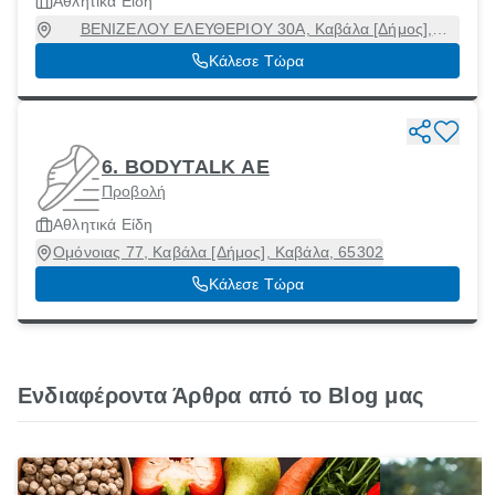
Αθλητικά Είδη
ΒΕΝΙΖΕΛΟΥ ΕΛΕΥΘΕΡΙΟΥ 30Α, Καβάλα [Δήμος],
Καβάλα, 65403
Κάλεσε Τώρα
6. BODYTALK ΑΕ
Προβολή
Αθλητικά Είδη
Ομόνοιας 77, Καβάλα [Δήμος], Καβάλα, 65302
Κάλεσε Τώρα
Ενδιαφέροντα Άρθρα από το Blog μας