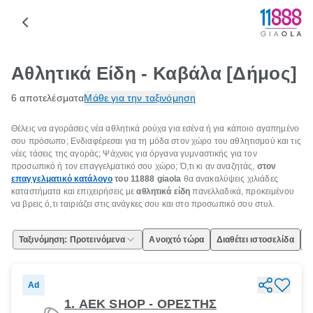
Αθλητικά Είδη - Καβάλα [Δήμος]
6 αποτελέσματα
Μάθε για την ταξινόμηση
Θέλεις να αγοράσεις νέα αθλητικά ρούχα για εσένα ή για κάποιο αγαπημένο
σου πρόσωπο; Ενδιαφέρεσαι για τη μόδα στον χώρο του αθλητισμού και τις
νέες τάσεις της αγοράς; Ψάχνεις για όργανα γυμναστικής για τον
προσωπικό ή τον επαγγελματικό σου χώρο; Ό,τι κι αν αναζητάς,
στον
επαγγελματικό κατάλογο
του 11888
giaola
θα ανακαλύψεις χιλιάδες
καταστήματα και επιχειρήσεις με
αθλητικά είδη
πανελλαδικά, προκειμένου
να βρεις ό,τι ταιριάζει στις ανάγκες σου και στο προσωπικό σου στυλ.
Ταξινόμηση: Προτεινόμενα
Ανοιχτό τώρα
Διαθέτει ιστοσελίδα
Ε
Ad
1. AEK SHOP - ΟΡΕΣΤΗΣ