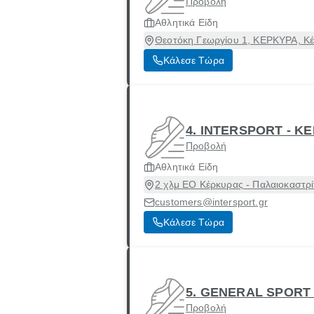
Προβολή
Αθλητικά Είδη
Θεοτόκη Γεωργίου 1, ΚΕΡΚΥΡΑ, Κέ
Κάλεσε Τώρα
4. INTERSPORT - Κ
Προβολή
Αθλητικά Είδη
2 χλμ ΕΟ Κέρκυρας - Παλαιοκαστρ
customers@intersport.gr
Κάλεσε Τώρα
5. GENERAL SPORT
Προβολή