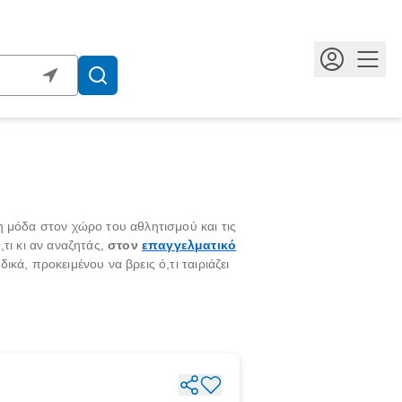
Κουμ
η μόδα στον χώρο του αθλητισμού και τις
τι κι αν αναζητάς,
στον
επαγγελματικό
ικά, προκειμένου να βρεις ό,τι ταιριάζει