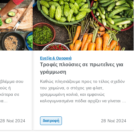
Ευεξία & Ομορφιά
α
Τροφές πλούσιες σε πρωτεΐνες για
η
γράμμωση
 βλέμμα σου
Καθώς πλησιάζουμε προς το τέλος σχεδόν
κούς ή
του χειμώνα, ο στόχος για φλατ,
ικότερα σε
γραμμωμένη κοιλιά, και εμφανώς
μα
καλογυμνασμένα πόδια αρχίζει να γίνεται η
λασικής
προτεραιότητά σου. Κάποιες στιγμές στο
παρελθόν είχες σίγουρα αποθαρρυνθεί
γιατί δεν έβλεπες το 100% του στόχου σου
28 Νοέ 2024
28 Νοέ 2024
διατροφή
στον καθρέφτη, όπως τώρα ήρθε η ώρα
για αποτελεσματικά βήματα.