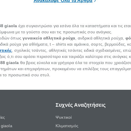
Ανακάλυψε Όλα τα Άρθρα
τερηθείς εντελώς το φαγητό
88
giaola
έχει συγκεντρώσει για εσένα όλα τα καταστήματα και τις ετα
ς σύμφωνα με το γούστο σου και τις προσωπικές σου ανάγκες.
 ειδών όπως
γυναικεία αθλητικά ρούχα
, ανδρικά αθλητικά ρούχα,
φό
δικά ρούχα για αθλήματα, t – shirts και αμάνικα, σορτς, βερμούδες, 
στικής
, σχολικές τσάντες, αθλητικές τσάντες ειδικά σχεδιασμένες, ε
εις ό,τι σου αρέσει περισσότερο και ταιριάζει καλύτερα στις ανάγκες κ
888
giaola
θα βρεις εύκολα και γρήγορα όλα τα στοιχεία που χρειάζε
στημάτων και επιχειρήσεων, προκειμένου να επιλέξεις τους επαγγελμα
και το προσωπικό σου στυλ.
Συχνές Αναζητήσεις
ίες
Ψυκτικοί
giaola
Κλιματισμός