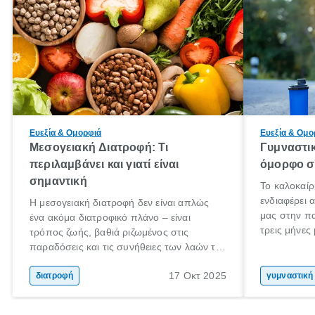
Ευεξία & Ομορφιά
Ευεξία & Ομο
Μεσογειακή Διατροφή: Τι
Γυμναστι
περιλαμβάνει και γιατί είναι
όμορφο σ
σημαντική
Το καλοκαίρ
ενδιαφέρει 
Η μεσογειακή διατροφή δεν είναι απλώς
μας στην π
ένα ακόμα διατροφικό πλάνο – είναι
τρεις μήνες
τρόπος ζωής, βαθιά ριζωμένος στις
Αύγουστο γι
παραδόσεις και τις συνήθειες των λαών της
στόχο; Μην 
Μεσογείου. Βασισμένη σε φρέσκα, φυσικά
σου! Δεν εί
17 Οκτ 2025
και ανεπεξέργαστα υλικά, αυτή η διατροφή
διατροφή
γυμναστική
καλοκαίρι σ
έχει αναγνωριστεί παγκοσμίως ως μια από
στο γυμνασ
τις πιο υγιεινές επιλογές διατροφής.