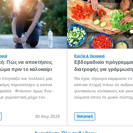
ρφιά
Ευεξία & Ομορφιά
κή: Πώς να αποκτήσεις
Εβδομαδιαίο πρόγραμμ
ώμα πριν το καλοκαίρι
διατροφής για γράμμωσ
ι πλησιάζει και πολλούς μας
Θα έχεις σίγουρα καρφώσει το
ακόμη περισσότερο η εικόνα
κάποια στιγμή πάνω σε ανδρι
αραλία. Φτάνουν όμως δύο -
γυναικείους κοιλιακούς και γεν
 με γυμναστική μέχρι τον
σώματα όπου το μυικό σύστη
α να πετύχουμε αυτόν τον
προσομοιάζει με γλυπτό της κ
ανησυχείς, δεν είσαι μόνος
εποχής.
ναι ανάγκη να αφιερώσεις το
30 Απρ 2025
διατροφή
ου
τήριο αγκομαχώντας, ούτε