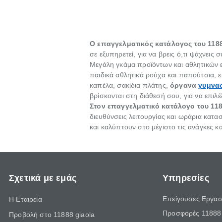
βέβαια να σ
Ο επαγγελματικός κατάλογος του 118
σε εξυπηρετεί, για να βρεις ό,τι ψάχνει
Μεγάλη γκάμα προϊόντων και αθλητικών
παιδικά αθλητικά ρούχα και παπούτσια, ει
καπέλα, σακίδια πλάτης,
όργανα
γυμνα
βρίσκονται στη διάθεσή σου, για να επιλέξ
Στον επαγγελματικό κατάλογο του 11
διευθύνσεις λειτουργίας και ωράρια κατα
και καλύπτουν στο μέγιστο τις ανάγκες 
Σχετικά με εμάς
Υπηρεσίες
Επείγουσες Εργασ
Η Εταιρεία
Προσφορές 11888 
Προβολή στο 11888 giaola