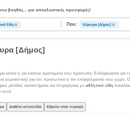
ου βοηθός...
για αποκλειστικές προσφορές!
Που:
ικά Είδη
Κέρκυρα [Δήμος]
κυρα [Δήμος]
 για εσένα ή για κάποιο αγαπημένο σου πρόσωπο; Ενδιαφέρεσαι για τ
ανα γυμναστικής για τον προσωπικό ή τον επαγγελματικό σου χώρο; Ό,
εις χιλιάδες καταστήματα και επιχειρήσεις με
αθλητικά είδη
πανελλαδ
υ στυλ.
ώρα
Διαθέτει ιστοσελίδα
Εδρεύει στην περιοχή