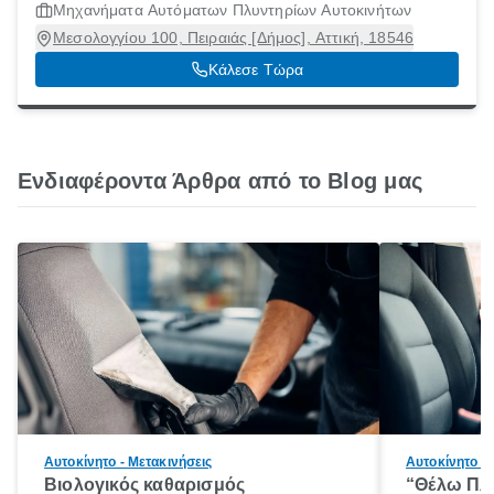
Μηχανήματα Αυτόματων Πλυντηρίων Αυτοκινήτων
Μεσολογγίου 100, Πειραιάς [Δήμος], Αττική, 18546
Κάλεσε Τώρα
Ενδιαφέροντα Άρθρα από το Blog μας
Αυτοκίνητο - Μετακινήσεις
Αυτοκίνητο - 
Βιολογικός καθαρισμός
“Θέλω Πλ