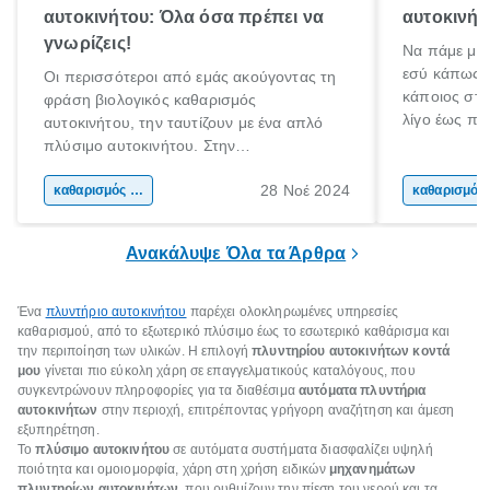
αυτοκινήτου: Όλα όσα πρέπει να
αυτοκινήτ
γνωρίζεις!
Να πάμε με 
εσύ κάπως α
Οι περισσότεροι από εμάς ακούγοντας τη
κάποιος στο
φράση βιολογικός καθαρισμός
λίγο έως πο
αυτοκινήτου, την ταυτίζουν με ένα απλό
κάνεις κάτι 
πλύσιμο αυτοκινήτου. Στην
αδιαμφισβήτ
πραγματικότητα όμως, δεν είναι το ίδιο. Ο
χρόνο σε έν
28 Νοέ 2024
βιολογικός καθαρισμός αυτοκινήτου, είναι
καθαρισμός αυτοκινήτου
κα
μικρόβια.
ουσιαστικά ένας βαθύτερος καθαρισμός
του εσωτερικού μέρους ενός αμαξιού.
Ανακάλυψε Όλα τα Άρθρα
Ένα
πλυντήριο αυτοκινήτου
παρέχει ολοκληρωμένες υπηρεσίες
καθαρισμού, από το εξωτερικό πλύσιμο έως το εσωτερικό καθάρισμα και
την περιποίηση των υλικών. Η επιλογή
πλυντηρίου αυτοκινήτων κοντά
μου
γίνεται πιο εύκολη χάρη σε επαγγελματικούς καταλόγους, που
συγκεντρώνουν πληροφορίες για τα διαθέσιμα
αυτόματα πλυντήρια
αυτοκινήτων
στην περιοχή, επιτρέποντας γρήγορη αναζήτηση και άμεση
εξυπηρέτηση.
Το
πλύσιμο αυτοκινήτου
σε αυτόματα συστήματα διασφαλίζει υψηλή
ποιότητα και ομοιομορφία, χάρη στη χρήση ειδικών
μηχανημάτων
πλυντηρίων αυτοκινήτων
, που ρυθμίζουν την πίεση του νερού και τα