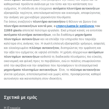
καθαριστικά προϊόντα ανάλογα με τον τύπο και την κατάσταση του
οχήματος. Η επένδυση σε σύγχρονα
αυτόματα πλυντήρια αυτοκινήτων
εξασφαλίζει ταχύτητα, αποτελεσματικότητα και οικονομία, αποφεύγοντας
την ανάγκη για χρονοβόρα χειροκίνητα πλυσίματα.
Για όσους αναζητούν
πλυντήριο αυτοκινήτου
ή θέλουν να βρουν ένα
πλυντήριο αυτοκινήτων κοντά μου
,
ο
επαγγελματικός κατάλογος
του
11888 giaola
αποτελεί πολύτιμο εργαλείο. Εκεί μπορεί κανείς να εντοπίσει
αυτόματα πλυντήρια αυτοκινήτων
, να δει διαθέσιμα
μηχανήματα
πλυντηρίων αυτοκινήτων
και να επιλέξει την υπηρεσία που ταιριάζει
καλύτερα στις ανάγκες του. Η σωστή επιλογή εξασφαλίζει γρήγορο, ασφαλές
και ολοκληρωμένο
πλύσιμο αυτοκινήτου
, διατηρώντας την εμφάνιση και
την αξία του οχήματος σε υψηλό επίπεδο. Η χρήση σύγχρονων
αυτόματων
πλυντηρίων αυτοκινήτων
καθιστά τη διαδικασία πλυσίματος πιο εύκολη,
οικονομική και φιλική προς το περιβάλλον, ενώ οι πελάτες επωφελούνται
από την ακρίβεια και την ασφάλεια που προσφέρουν τα επαγγελματικά
μηχανήματα πλυντηρίων αυτοκινήτων
. Έτσι, το
πλύσιμο αυτοκινήτου
γίνεται γρήγορο, αποτελεσματικό και χωρίς κόπο, προσφέροντας καθαρό
αυτοκίνητο και ικανοποίηση στον ιδιοκτήτη.
Σχετικά με εμάς
Η Εταιρεία