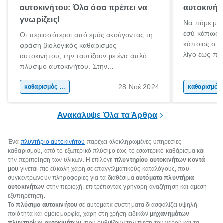
αυτοκινήτου: Όλα όσα πρέπει να
αυτοκινήτ
γνωρίζεις!
Να πάμε με 
εσύ κάπως α
Οι περισσότεροι από εμάς ακούγοντας τη
κάποιος στο
φράση βιολογικός καθαρισμός
λίγο έως πο
αυτοκινήτου, την ταυτίζουν με ένα απλό
κάνεις κάτι 
πλύσιμο αυτοκινήτου. Στην
αδιαμφισβήτ
πραγματικότητα όμως, δεν είναι το ίδιο. Ο
χρόνο σε έν
28 Νοέ 2024
βιολογικός καθαρισμός αυτοκινήτου, είναι
καθαρισμός αυτοκινήτου
κα
μικρόβια.
ουσιαστικά ένας βαθύτερος καθαρισμός
του εσωτερικού μέρους ενός αμαξιού.
Ανακάλυψε Όλα τα Άρθρα
Ένα
πλυντήριο αυτοκινήτου
παρέχει ολοκληρωμένες υπηρεσίες
καθαρισμού, από το εξωτερικό πλύσιμο έως το εσωτερικό καθάρισμα και
την περιποίηση των υλικών. Η επιλογή
πλυντηρίου αυτοκινήτων κοντά
μου
γίνεται πιο εύκολη χάρη σε επαγγελματικούς καταλόγους, που
συγκεντρώνουν πληροφορίες για τα διαθέσιμα
αυτόματα πλυντήρια
αυτοκινήτων
στην περιοχή, επιτρέποντας γρήγορη αναζήτηση και άμεση
εξυπηρέτηση.
Το
πλύσιμο αυτοκινήτου
σε αυτόματα συστήματα διασφαλίζει υψηλή
ποιότητα και ομοιομορφία, χάρη στη χρήση ειδικών
μηχανημάτων
πλυντηρίων αυτοκινήτων
, που ρυθμίζουν την πίεση του νερού και τα