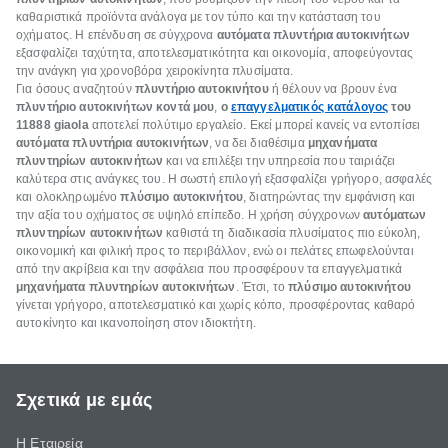
καθαριστικά προϊόντα ανάλογα με τον τύπο και την κατάσταση του
οχήματος. Η επένδυση σε σύγχρονα
αυτόματα πλυντήρια αυτοκινήτων
εξασφαλίζει ταχύτητα, αποτελεσματικότητα και οικονομία, αποφεύγοντας
την ανάγκη για χρονοβόρα χειροκίνητα πλυσίματα.
Για όσους αναζητούν
πλυντήριο αυτοκινήτου
ή θέλουν να βρουν ένα
πλυντήριο αυτοκινήτων κοντά μου
,
ο
επαγγελματικός κατάλογος
του
11888 giaola
αποτελεί πολύτιμο εργαλείο. Εκεί μπορεί κανείς να εντοπίσει
αυτόματα πλυντήρια αυτοκινήτων
, να δει διαθέσιμα
μηχανήματα
πλυντηρίων αυτοκινήτων
και να επιλέξει την υπηρεσία που ταιριάζει
καλύτερα στις ανάγκες του. Η σωστή επιλογή εξασφαλίζει γρήγορο, ασφαλές
και ολοκληρωμένο
πλύσιμο αυτοκινήτου
, διατηρώντας την εμφάνιση και
την αξία του οχήματος σε υψηλό επίπεδο. Η χρήση σύγχρονων
αυτόματων
πλυντηρίων αυτοκινήτων
καθιστά τη διαδικασία πλυσίματος πιο εύκολη,
οικονομική και φιλική προς το περιβάλλον, ενώ οι πελάτες επωφελούνται
από την ακρίβεια και την ασφάλεια που προσφέρουν τα επαγγελματικά
μηχανήματα πλυντηρίων αυτοκινήτων
. Έτσι, το
πλύσιμο αυτοκινήτου
γίνεται γρήγορο, αποτελεσματικό και χωρίς κόπο, προσφέροντας καθαρό
αυτοκίνητο και ικανοποίηση στον ιδιοκτήτη.
Σχετικά με εμάς
Η Εταιρεία