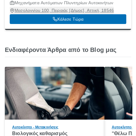
Μηχανήματα Αυτόματων Πλυντηρίων Αυτοκινήτων
Μεσολογγίου 100, Πειραιάς [Δήμος], Αττική, 18546
Κάλεσε Τώρα
Ενδιαφέροντα Άρθρα από το Blog μας
Αυτοκίνητο - Μετακινήσεις
Αυτοκίνητο - 
Βιολογικός καθαρισμός
“Θέλω Πλ