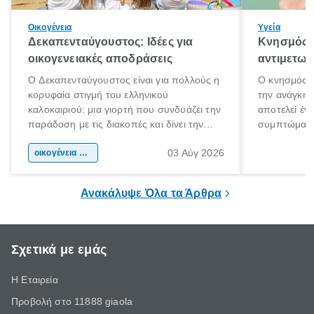
Οικογένεια
Υγεία
Δεκαπενταύγουστος: Ιδέες για
Κνησμός: 
οικογενειακές αποδράσεις
αντιμετωπ
Ο Δεκαπενταύγουστος είναι για πολλούς η
Ο κνησμός ε
κορυφαία στιγμή του ελληνικού
την ανάγκη 
καλοκαιριού: μια γιορτή που συνδυάζει την
αποτελεί έν
παράδοση με τις διακοπές και δίνει την
συμπτώματα
αφορμή για ταξίδια σε κάθε γωνιά της
άνθρωποι κά
03 Αύγ 2026
χώρας. Είτε πρόκειται για λίγες μέρες
οικογένεια & παιδί
πληροφορίες 
ξεγνοιασιάς είτε για μια σύντομη εξόρμηση.
καθώς μπορε
επιμένει για
Ανακάλυψε Όλα τα Άρθρα
Σχετικά με εμάς
Η Εταιρεία
Προβολή στο 11888 giaola