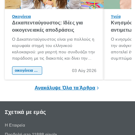
Οικογένεια
Υγεία
Δεκαπενταύγουστος: Ιδέες για
Κνησμός: 
οικογενειακές αποδράσεις
αντιμετωπ
Ο Δεκαπενταύγουστος είναι για πολλούς η
Ο κνησμός ε
κορυφαία στιγμή του ελληνικού
την ανάγκη 
καλοκαιριού: μια γιορτή που συνδυάζει την
αποτελεί έν
παράδοση με τις διακοπές και δίνει την
συμπτώματα
αφορμή για ταξίδια σε κάθε γωνιά της
άνθρωποι κά
03 Αύγ 2026
χώρας. Είτε πρόκειται για λίγες μέρες
οικογένεια & παιδί
πληροφορίες 
ξεγνοιασιάς είτε για μια σύντομη εξόρμηση.
καθώς μπορε
επιμένει για
Ανακάλυψε Όλα τα Άρθρα
Σχετικά με εμάς
Η Εταιρεία
Προβολή στο 11888 giaola