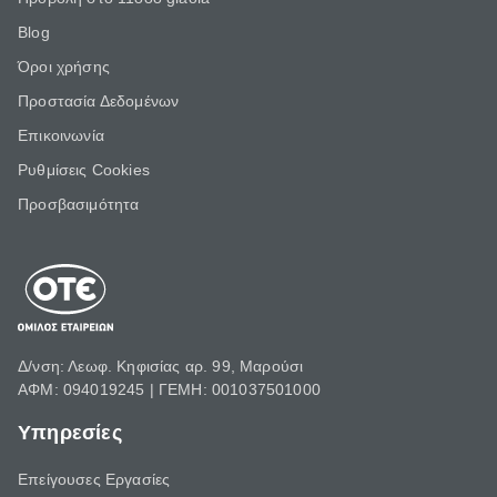
Blog
Όροι χρήσης
Προστασία Δεδομένων
Επικοινωνία
Ρυθμίσεις Cookies
Προσβασιμότητα
Δ/νση: Λεωφ. Κηφισίας αρ. 99, Μαρούσι
ΑΦΜ: 094019245 | ΓΕΜΗ: 001037501000
Υπηρεσίες
Επείγουσες Εργασίες