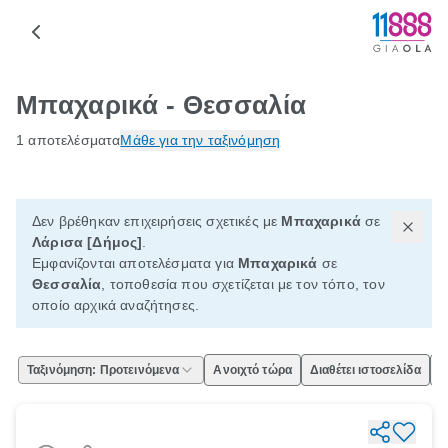
Μπαχαρικά - Θεσσαλία
1 αποτελέσματα
Μάθε για την ταξινόμηση
Δεν βρέθηκαν επιχειρήσεις σχετικές με
Μπαχαρικά
σε
Λάρισα [Δήμος]
.
Εμφανίζονται αποτελέσματα για
Μπαχαρικά
σε
Θεσσαλία
, τοποθεσία που σχετίζεται με τον τόπο, τον
οποίο αρχικά αναζήτησες.
Ταξινόμηση: Προτεινόμενα
Ανοιχτό τώρα
Διαθέτει ιστοσελίδα
Ε