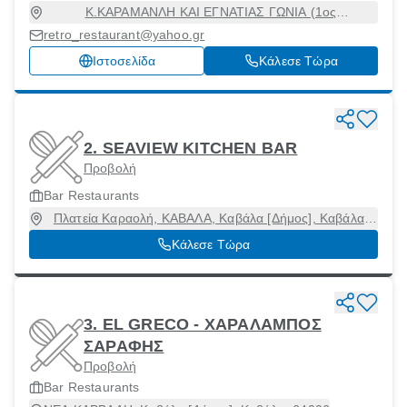
Κ.ΚΑΡΑΜΑΝΛΗ ΚΑΙ ΕΓΝΑΤΙΑΣ ΓΩΝΙΑ (1ος
ΟΡΟΦΟΣ),ΧΡΥΣΟΥΠΟΛΗ, Καβάλα [Δήμος], Καβάλα,
retro_restaurant@yahoo.gr
65403
Ιστοσελίδα
Κάλεσε Τώρα
2. SEAVIEW KITCHEN BAR
Προβολή
Bar Restaurants
Πλατεία Καραολή, ΚΑΒΑΛΑ, Καβάλα [Δήμος], Καβάλα,
65201
Κάλεσε Τώρα
3. EL GRECO - ΧΑΡΑΛΑΜΠΟΣ
ΣΑΡΑΦΗΣ
Προβολή
Bar Restaurants