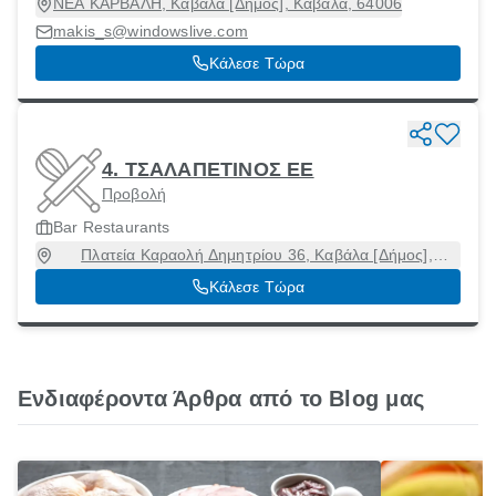
ΝΕΑ ΚΑΡΒΑΛΗ, Καβάλα [Δήμος], Καβάλα, 64006
makis_s@windowslive.com
Κάλεσε Τώρα
4. ΤΣΑΛΑΠΕΤΙΝΟΣ ΕΕ
Προβολή
Bar Restaurants
Πλατεία Καραολή Δημητρίου 36, Καβάλα [Δήμος],
Καβάλα, 65201
Κάλεσε Τώρα
Ενδιαφέροντα Άρθρα από το Blog μας