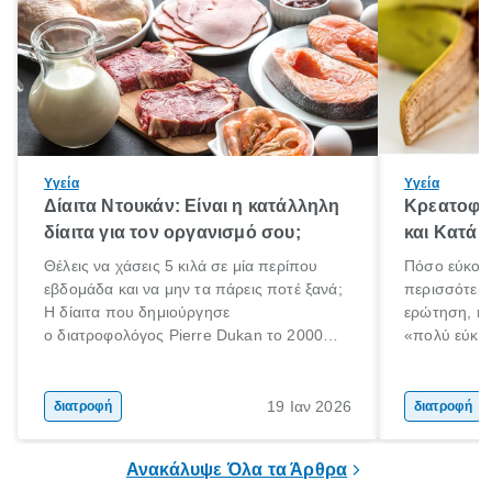
Υγεία
Υγεία
Δίαιτα Ντουκάν: Είναι η κατάλληλη
Κρεατοφαγ
δίαιτα για τον οργανισμό σου;
και Κατά 
Θέλεις να χάσεις 5 κιλά σε μία περίπου
Πόσο εύκολα
εβδομάδα και να μην τα πάρεις ποτέ ξανά;
περισσότερε
Η δίαιτα που δημιούργησε
ερώτηση, η 
ο διατροφολόγος Pierre Dukan το 2000
«πολύ εύκο
μπορεί να δώσει τέτοιες υποσχέσεις.
τρώω κρέας
Χαμηλές σε λιπαρά πηγές πρωτεϊνών,
ελάχιστοι εί
δημητριακά ολικής άλεσης, άφθονο νερό,
ακόμα λιγότε
19 Ιαν 2026
διατροφή
διατροφή
και ένας ημερήσιος περίπατος 20 λεπτών
γιατί θα πρ
είναι τα κλειδιά της.
τρώνε κρέας
Ανακάλυψε Όλα τα Άρθρα