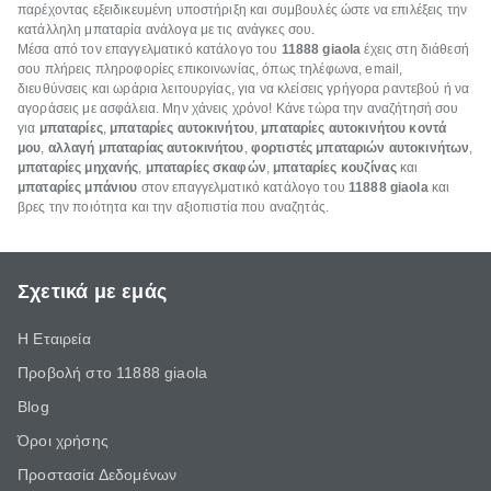
παρέχοντας εξειδικευμένη υποστήριξη και συμβουλές ώστε να επιλέξεις την
κατάλληλη μπαταρία ανάλογα με τις ανάγκες σου.
Μέσα από τον επαγγελματικό κατάλογο του
11888 giaola
έχεις στη διάθεσή
σου πλήρεις πληροφορίες επικοινωνίας, όπως τηλέφωνα, email,
διευθύνσεις και ωράρια λειτουργίας, για να κλείσεις γρήγορα ραντεβού ή να
αγοράσεις με ασφάλεια. Μην χάνεις χρόνο! Κάνε τώρα την αναζήτησή σου
για
μπαταρίες
,
μπαταρίες αυτοκινήτου
,
μπαταρίες αυτοκινήτου κοντά
μου
,
αλλαγή μπαταρίας αυτοκινήτου
,
φορτιστές μπαταριών αυτοκινήτων
,
μπαταρίες μηχανής
,
μπαταρίες σκαφών
,
μπαταρίες κουζίνας
και
μπαταρίες μπάνιου
στον επαγγελματικό κατάλογο του
11888 giaola
και
βρες την ποιότητα και την αξιοπιστία που αναζητάς.
Σχετικά με εμάς
Η Εταιρεία
Προβολή στο 11888 giaola
Blog
Όροι χρήσης
Προστασία Δεδομένων