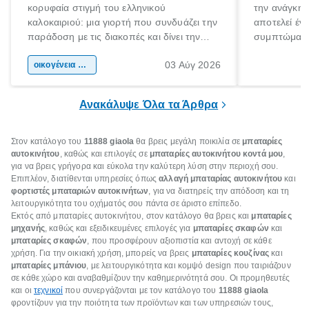
κορυφαία στιγμή του ελληνικού
την ανάγκη 
καλοκαιριού: μια γιορτή που συνδυάζει την
αποτελεί έν
παράδοση με τις διακοπές και δίνει την
συμπτώματα
αφορμή για ταξίδια σε κάθε γωνιά της
άνθρωποι κά
03 Αύγ 2026
χώρας. Είτε πρόκειται για λίγες μέρες
οικογένεια & παιδί
πληροφορίες 
ξεγνοιασιάς είτε για μια σύντομη εξόρμηση.
καθώς μπορε
επιμένει για
Ανακάλυψε Όλα τα Άρθρα
Στον κατάλογο του
11888 giaola
θα βρεις μεγάλη ποικιλία σε
μπαταρίες
αυτοκινήτου
, καθώς και επιλογές σε
μπαταρίες αυτοκινήτου κοντά μου
,
για να βρεις γρήγορα και εύκολα την καλύτερη λύση στην περιοχή σου.
Επιπλέον, διατίθενται υπηρεσίες όπως
αλλαγή μπαταρίας αυτοκινήτου
και
φορτιστές μπαταριών αυτοκινήτων
, για να διατηρείς την απόδοση και τη
λειτουργικότητα του οχήματός σου πάντα σε άριστο επίπεδο.
Εκτός από μπαταρίες αυτοκινήτου, στον κατάλογο θα βρεις και
μπαταρίες
μηχανής
, καθώς και εξειδικευμένες επιλογές για
μπαταρίες σκαφών
και
μπαταρίες σκαφών
, που προσφέρουν αξιοπιστία και αντοχή σε κάθε
χρήση. Για την οικιακή χρήση, μπορείς να βρεις
μπαταρίες κουζίνας
και
μπαταρίες μπάνιου
, με λειτουργικότητα και κομψό design που ταιριάζουν
σε κάθε χώρο και αναβαθμίζουν την καθημερινότητά σου. Οι προμηθευτές
και οι
τεχνικοί
που συνεργάζονται με τον κατάλογο του
11888 giaola
φροντίζουν για την ποιότητα των προϊόντων και των υπηρεσιών τους,