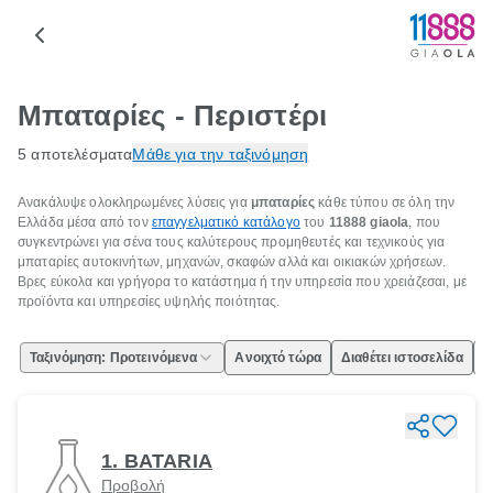
Μπαταρίες - Περιστέρι
5 αποτελέσματα
Μάθε για την ταξινόμηση
Ανακάλυψε ολοκληρωμένες λύσεις για
μπαταρίες
κάθε τύπου σε όλη την
Ελλάδα μέσα από τον
επαγγελματικό κατάλογο
του
11888 giaola
, που
συγκεντρώνει για σένα τους καλύτερους προμηθευτές και τεχνικούς για
μπαταρίες αυτοκινήτων, μηχανών, σκαφών αλλά και οικιακών χρήσεων.
Βρες εύκολα και γρήγορα το κατάστημα ή την υπηρεσία που χρειάζεσαι, με
προϊόντα και υπηρεσίες υψηλής ποιότητας.
Ταξινόμηση: Προτεινόμενα
Ανοιχτό τώρα
Διαθέτει ιστοσελίδα
Ε
1. BATARIA
Προβολή