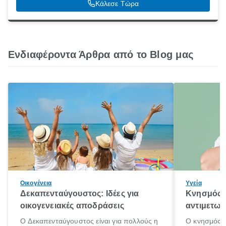
Κάλεσε Τώρα
Ενδιαφέροντα Άρθρα από το Blog μας
Οικογένεια
Υγεία
Δεκαπενταύγουστος: Ιδέες για
Κνησμός: 
οικογενειακές αποδράσεις
αντιμετωπ
Ο Δεκαπενταύγουστος είναι για πολλούς η
Ο κνησμός ε