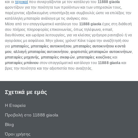
και οι
τεχνικοί
που συνεργάζονται με τον κατάλογο του
11888 giaola
φροντίζουν για την ποιότητα των προϊόντων και των υπηρεσιών τους,
παρέχοντας εξειδικευμένη υποστήριξη και συμβουλές ώστε να επιλέξεις την
κατάλληλη μπαταρία ανάλογα με τις ανάγκες σου.
Μέσα από τον επαγγελματικό κατάλογο του
11888 giaola
έχεις στη διάθεσή
σου πλήρεις πληροφορίες επικοινωνίας, όπως τηλέφωνα, email,
διευθύνσεις και ωράρια λειτουργίας, για να κλείσεις γρήγορα ραντεβού ή να
αγοράσεις με ασφάλεια. Μην χάνεις χρόνο! Κάνε τώρα την αναζήτησή σου
για
μπαταρίες
,
μπαταρίες αυτοκινήτου
,
μπαταρίες αυτοκινήτου κοντά
μου
,
αλλαγή μπαταρίας αυτοκινήτου
,
φορτιστές μπαταριών αυτοκινήτων
,
μπαταρίες μηχανής
,
μπαταρίες σκαφών
,
μπαταρίες κουζίνας
και
μπαταρίες μπάνιου
στον επαγγελματικό κατάλογο του
11888 giaola
και
βρες την ποιότητα και την αξιοπιστία που αναζητάς.
Σχετικά με εμάς
Η Εταιρεία
Προβολή στο 11888 giaola
Blog
Όροι χρήσης