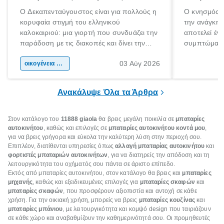
Ο Δεκαπενταύγουστος είναι για πολλούς η
Ο κνησμός ε
κορυφαία στιγμή του ελληνικού
την ανάγκη 
καλοκαιριού: μια γιορτή που συνδυάζει την
αποτελεί έν
παράδοση με τις διακοπές και δίνει την
συμπτώματα
αφορμή για ταξίδια σε κάθε γωνιά της
άνθρωποι κά
03 Αύγ 2026
χώρας. Είτε πρόκειται για λίγες μέρες
οικογένεια & παιδί
πληροφορίες 
ξεγνοιασιάς είτε για μια σύντομη εξόρμηση.
καθώς μπορε
επιμένει για
Ανακάλυψε Όλα τα Άρθρα
Στον κατάλογο του
11888 giaola
θα βρεις μεγάλη ποικιλία σε
μπαταρίες
αυτοκινήτου
, καθώς και επιλογές σε
μπαταρίες αυτοκινήτου κοντά μου
,
για να βρεις γρήγορα και εύκολα την καλύτερη λύση στην περιοχή σου.
Επιπλέον, διατίθενται υπηρεσίες όπως
αλλαγή μπαταρίας αυτοκινήτου
και
φορτιστές μπαταριών αυτοκινήτων
, για να διατηρείς την απόδοση και τη
λειτουργικότητα του οχήματός σου πάντα σε άριστο επίπεδο.
Εκτός από μπαταρίες αυτοκινήτου, στον κατάλογο θα βρεις και
μπαταρίες
μηχανής
, καθώς και εξειδικευμένες επιλογές για
μπαταρίες σκαφών
και
μπαταρίες σκαφών
, που προσφέρουν αξιοπιστία και αντοχή σε κάθε
χρήση. Για την οικιακή χρήση, μπορείς να βρεις
μπαταρίες κουζίνας
και
μπαταρίες μπάνιου
, με λειτουργικότητα και κομψό design που ταιριάζουν
σε κάθε χώρο και αναβαθμίζουν την καθημερινότητά σου. Οι προμηθευτές