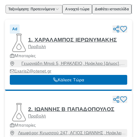
Ταξινόμηση: Προτεινόμενα
Ανοιχτό τώρα
Διαθέτει ιστοσελίδα
Ε
Ad
1. ΧΑΡΑΛΑΜΠΟΣ ΙΕΡΩΝΥΜΑΚΗΣ
Προβολή
Μπαταρίες
Γεωργιάδη Μηνά 5, ΗΡΑΚΛΕΙΟ, Ηράκλειο [Δήμος],
Ηράκλειο, 71306
1xaris2@otenet.gr
Κάλεσε Τώρα
2. ΙΩΑΝΝΗΣ Β ΠΑΠΑΔΟΠΟΥΛΟΣ
Προβολή
Μπαταρίες
Λεωφόρος Κνωσσού 247, ΑΓΙΟΣ ΙΩΑΝΝΗΣ, Ηράκλειο