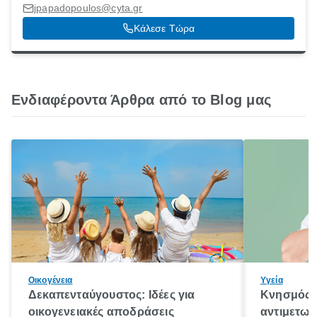
[Δήμος], Ηράκλειο, 71409
jpapadopoulos@cyta.gr
Κάλεσε Τώρα
Ενδιαφέροντα Άρθρα από το Blog μας
Οικογένεια
Υγεία
Δεκαπενταύγουστος: Ιδέες για
Κνησμός: 
οικογενειακές αποδράσεις
αντιμετωπ