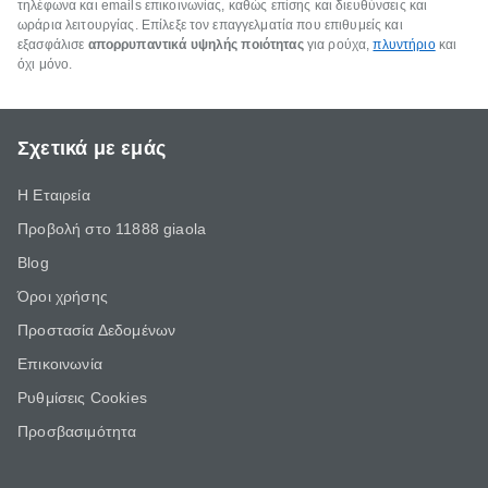
τηλέφωνα και emails επικοινωνίας, καθώς επίσης και διευθύνσεις και
ωράρια λειτουργίας. Επίλεξε τον επαγγελματία που επιθυμείς και
εξασφάλισε
απορρυπαντικά υψηλής ποιότητας
για ρούχα,
πλυντήριο
και
όχι μόνο.
Σχετικά με εμάς
Η Εταιρεία
Προβολή στο 11888 giaola
Blog
Όροι χρήσης
Προστασία Δεδομένων
Επικοινωνία
Ρυθμίσεις Cookies
Προσβασιμότητα