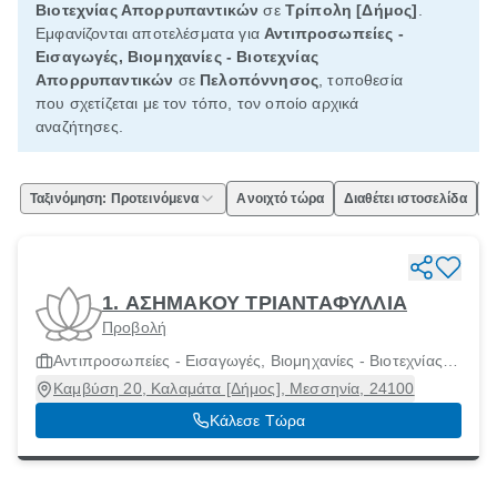
Βιοτεχνίας Απορρυπαντικών
σε
Τρίπολη [Δήμος]
.
Εμφανίζονται αποτελέσματα για
Αντιπροσωπείες -
Εισαγωγές, Βιομηχανίες - Βιοτεχνίας
Απορρυπαντικών
σε
Πελοπόννησος
, τοποθεσία
που σχετίζεται με τον τόπο, τον οποίο αρχικά
αναζήτησες.
Ταξινόμηση: Προτεινόμενα
Ανοιχτό τώρα
Διαθέτει ιστοσελίδα
Ε
1. ΑΣΗΜΑΚΟΥ ΤΡΙΑΝΤΑΦΥΛΛΙΑ
Προβολή
Αντιπροσωπείες - Εισαγωγές, Βιομηχανίες - Βιοτεχνίας
Απορρυπαντικών
Καμβύση 20, Καλαμάτα [Δήμος], Μεσσηνία, 24100
Κάλεσε Τώρα