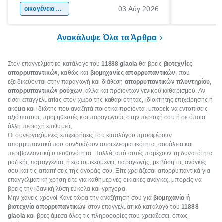
03 Αύγ 2026
χώρας. Είτε πρόκειται για λίγες μέρες
οικογένεια & παιδί
πληροφορίες 
ξεγνοιασιάς είτε για μια σύντομη εξόρμηση.
καθώς μπορε
επιμένει για
Ανακάλυψε Όλα τα Άρθρα
Στον επαγγελματικό κατάλογο του
11888 giaola
θα βρεις
βιοτεχνίες
απορρυπαντικών
, καθώς και
βιομηχανίες απορρυπαντικών
, που
εξειδικεύονται στην παραγωγή και διάθεση
απορρυπαντικών πλυντηρίου
,
απορρυπαντικών ρούχων
, αλλά και προϊόντων γενικού καθαρισμού. Αν
είσαι επαγγελματίας στον χώρο της καθαριότητας, ιδιοκτήτης επιχείρησης ή
ακόμα και ιδιώτης που αναζητά ποιοτικά προϊόντα, μπορείς να εντοπίσεις
αξιόπιστους προμηθευτές και παραγωγούς στην περιοχή σου ή σε όποια
άλλη περιοχή επιθυμείς.
Οι συνεργαζόμενες επιχειρήσεις του καταλόγου προσφέρουν
απορρυπαντικά που συνδυάζουν αποτελεσματικότητα, ασφάλεια και
περιβαλλοντική υπευθυνότητα. Πολλές από αυτές παρέχουν τη δυνατότητα
μαζικής παραγγελίας ή εξατομικευμένης παραγωγής, με βάση τις ανάγκες
σου και τις απαιτήσεις της αγοράς σου. Είτε χρειάζεσαι απορρυπαντικά για
επαγγελματική χρήση είτε για καθημερινές οικιακές ανάγκες, μπορείς να
βρεις την ιδανική λύση εύκολα και γρήγορα.
Μην χάνεις χρόνο! Κάνε τώρα την αναζήτησή σου για
βιομηχανία ή
βιοτεχνία απορρυπαντικών
στον επαγγελματικό κατάλογο του
11888
giaola
και βρες άμεσα όλες τις πληροφορίες που χρειάζεσαι, όπως