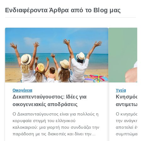
Ενδιαφέροντα Άρθρα από το Blog μας
Οικογένεια
Υγεία
Δεκαπενταύγουστος: Ιδέες για
Κνησμός: 
οικογενειακές αποδράσεις
αντιμετωπ
Ο Δεκαπενταύγουστος είναι για πολλούς η
Ο κνησμός ε
κορυφαία στιγμή του ελληνικού
την ανάγκη 
καλοκαιριού: μια γιορτή που συνδυάζει την
αποτελεί έν
παράδοση με τις διακοπές και δίνει την
συμπτώματα
αφορμή για ταξίδια σε κάθε γωνιά της
άνθρωποι κά