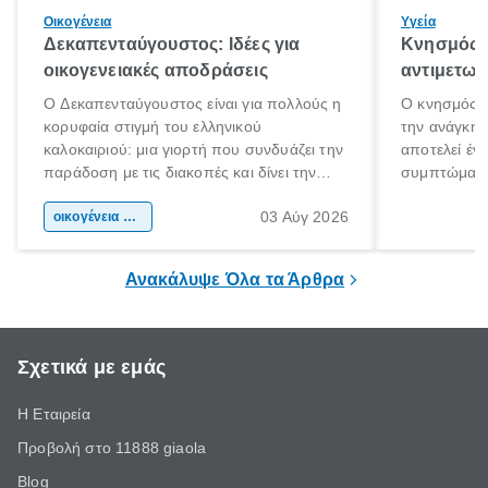
Οικογένεια
Υγεία
Δεκαπενταύγουστος: Ιδέες για
Κνησμός: 
οικογενειακές αποδράσεις
αντιμετωπ
Ο Δεκαπενταύγουστος είναι για πολλούς η
Ο κνησμός ε
κορυφαία στιγμή του ελληνικού
την ανάγκη 
καλοκαιριού: μια γιορτή που συνδυάζει την
αποτελεί έν
παράδοση με τις διακοπές και δίνει την
συμπτώματα
αφορμή για ταξίδια σε κάθε γωνιά της
άνθρωποι κά
03 Αύγ 2026
χώρας. Είτε πρόκειται για λίγες μέρες
οικογένεια & παιδί
πληροφορίες 
ξεγνοιασιάς είτε για μια σύντομη εξόρμηση.
καθώς μπορε
επιμένει για
Ανακάλυψε Όλα τα Άρθρα
Σχετικά με εμάς
Η Εταιρεία
Προβολή στο 11888 giaola
Blog