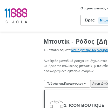
Ο προσωπικός σ
Βρες:
Μπου
Μπουτίκ - Ρόδος [Δή
15 αποτελέσματα
Μάθε για την ταξινόμησ
Αναζητάς μοναδικά ρούχα και ξεχωριστές
να βρεις τις καλύτερες
μπουτίκ
,
μπουτίκ
ολοκληρωμένη εμπειρία αγορών.
Ταξινόμηση:
Προτεινόμενα
Ανοιχτό τ
1. ICON BOUTIQUE