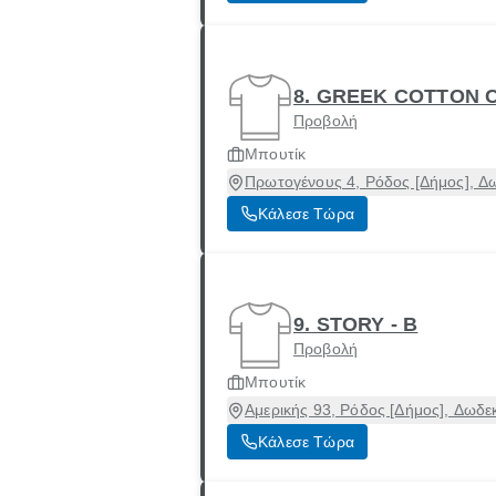
8. GREEK COTTON 
Προβολή
Μπουτίκ
Πρωτογένους 4, Ρόδος [Δήμος], Δ
Κάλεσε Τώρα
9. STORY - B
Προβολή
Μπουτίκ
Αμερικής 93, Ρόδος [Δήμος], Δωδ
Κάλεσε Τώρα