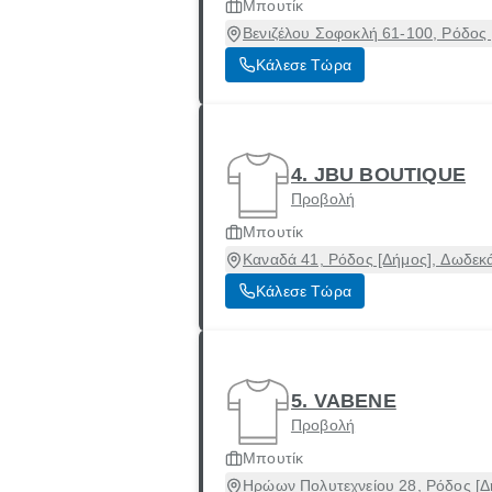
Μπουτίκ
Βενιζέλου Σοφοκλή 61-100, Ρόδος
Κάλεσε Τώρα
4. JBU BOUTIQUE
Προβολή
Μπουτίκ
Καναδά 41, Ρόδος [Δήμος], Δωδεκ
Κάλεσε Τώρα
5. VABENE
Προβολή
Μπουτίκ
Ηρώων Πολυτεχνείου 28, Ρόδος [Δ