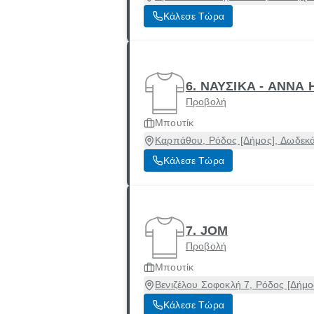
Κάλεσε Τώρα
6. ΝΑΥΣΙΚΑ - ΑΝΝΑ
Προβολή
Μπουτίκ
Καρπάθου, Ρόδος [Δήμος], Δωδεκ
Κάλεσε Τώρα
7. JOM
Προβολή
Μπουτίκ
Βενιζέλου Σοφοκλή 7, Ρόδος [Δήμ
Κάλεσε Τώρα