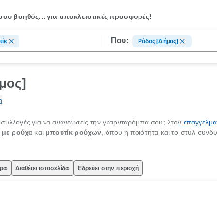
ου βοηθός...
για αποκλειστικές προσφορές!
Που:
τίκ
Ρόδος [Δήμος]
μος]
η
 συλλογές για να ανανεώσεις την γκαρνταρόμπα σου; Στον
επαγγελμα
 με ρούχα
και
μπουτίκ ρούχων
, όπου η ποιότητα και το στυλ συνδ
ώρα
Διαθέτει ιστοσελίδα
Εδρεύει στην περιοχή