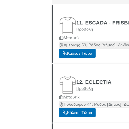
11. ESCADA - FRIS
Προβολή
Μπουτίκ
Αμερικής 59, Ρόδος [Δήμος], Δωδ
Κάλεσε Τώρα
12. ECLECTIA
Προβολή
Μπουτίκ
Πολυδώρου 44, Ρόδος [Δήμος], Δ
Κάλεσε Τώρα