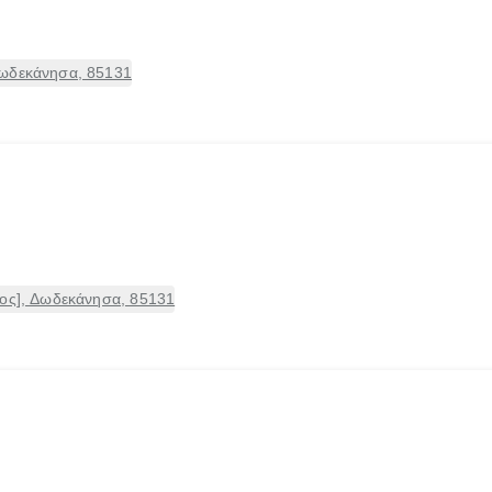
Δωδεκάνησα, 85131
μος], Δωδεκάνησα, 85131