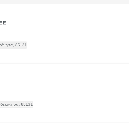
BEE
εκάνησα, 85131
ωδεκάνησα, 85131