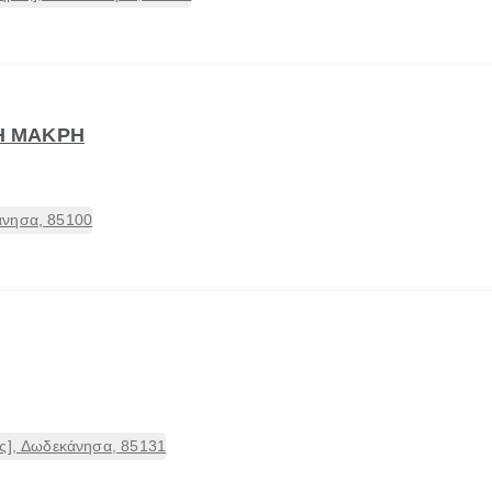
 Η ΜΑΚΡΗ
άνησα, 85100
ος], Δωδεκάνησα, 85131