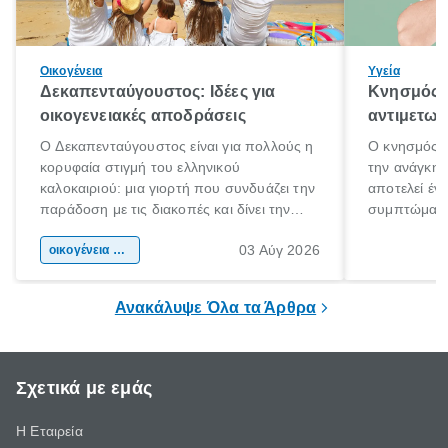
Οικογένεια
Υγεία
Δεκαπενταύγουστος: Ιδέες για
Κνησμός: 
οικογενειακές αποδράσεις
αντιμετωπ
Ο Δεκαπενταύγουστος είναι για πολλούς η
Ο κνησμός ε
κορυφαία στιγμή του ελληνικού
την ανάγκη 
καλοκαιριού: μια γιορτή που συνδυάζει την
αποτελεί έν
παράδοση με τις διακοπές και δίνει την
συμπτώματα
αφορμή για ταξίδια σε κάθε γωνιά της
άνθρωποι κά
03 Αύγ 2026
χώρας. Είτε πρόκειται για λίγες μέρες
οικογένεια & παιδί
πληροφορίες 
ξεγνοιασιάς είτε για μια σύντομη εξόρμηση.
καθώς μπορε
επιμένει για
Ανακάλυψε Όλα τα Άρθρα
Σχετικά με εμάς
Η Εταιρεία