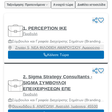
Ταξινόμηση: Προτεινόμενα
Ανοιχτό τώρα
Διαθέτει ιστοσελίδα
1. PERCEPTION ΙΚΕ
Προβολή
Σύμβουλοι και Γραφεία Διαχείρισης Σημάτων (Branding)
και Γραφικού Σχεδιασμού
Ζηρίας 5, ΝΕΑ ΦΙΛΟΘΕΗ ΑΜΑΡΟΥΣΙΟΥ, Αμαρούσιο,
Αττική, 15123
Κάλεσε Τώρα
2. Sigma Strategy Consultants -
SIGMA ΣΥΜΒΟΥΛΟΙ
ΕΠΕΙΧΕΙΡΗΣΕΩΝ ΕΠΕ
Προβολή
Σύμβουλοι και Γραφεία Διαχείρισης Σημάτων (Branding)
και Γραφικού Σχεδιασμού
Θουκυδίδου 6, ΑΝΑΤΟΛΗ, Ανατολή, Ιωάννινα, 45500