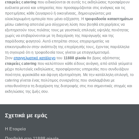
εταιρείες catering
που ειδικεύονται σε αυτές τις εκδηλώσεις προσφέρουν
ευέλικτα μενού και υπηρεσίες που προσαρμόζονται στις ανάγκες και τις
προτιμήσεις κάθε ζευγαριού ή οικογένειας, δημιουργώντας μια
ολοκληρωμένη εμπειρία που μένει αξέχαστη. Η
τροφοδοσία καταστημάτων
μέσω catering αποτελεί μια σύγχρονη λύση που βοηθά επιχειρήσεις να
εξυπηρετούν τους πελάτες τους με γευστικές επιλογές υψηλής ποιότητας
χωρίς να επιβαρύνονται με τη διαχείριση της παραγωγής και της
παράδοσης φαγητού. Αυτό επιτρέπει στους επιχειρηματίες να
επικεντρωθούν στην ανάπτυξη της επιχείρησής τους, έχοντας παράλληλα
τη σιγουριά ότι η τροφοδοσία τους γίνεται με επαγγελματισμό.
Στον
επαγγελματικό κατάλογο
του
11888
giaola
θα βρεις αξιόπιστες
εταιρείες catering
που καλύπτουν κάθε είδους ανάγκη, από απλά γεύματα
μέχρι πολυτελείς εκδηλώσεις, προσφέροντας υπηρεσίες που συνδυάζουν
ποιότητα, φρεσκάδα και άψογη εξυπηρέτηση. Με την κατάλληλη επιλογή, το
catering γίνεται ένας πολύτιμος συνεργάτης που αναλαμβάνει με
υπευθυνότητα τη διαχείριση της διατροφής στις πιο σημαντικές στιγμές και
εκδηλώσεις της ζωής σου.
Σχετικά με εμάς
Η Εταιρεία
Προβολή στο 11888 giaola