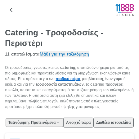
Catering - Τροφοδοσίες -
Περιστέρι
11 αποτελέσματα
Μάθε για την ταξινόμηση
Οι τροφοδοσίες, γνωστές και ως
catering
, αποτελούν σήμερα μια από τις
πιο δημοφιλείς και πρακτικές λύσεις για τη διοργάνωση εκδηλώσεων κάθε
είδους. Είτε πρόκειται για ένα
παιδικό πάρτι
, μια
βάπτιση
, έναν
γάμο
ή
ακόμα και για την
τροφοδοσία καταστημάτων
, το catering προσφέρει
ευκολία, ποιότητα και επαγγελματισμό στην εξυπηρέτηση των καλεσμένων ή
των πελατών. Η υπηρεσία αυτή έχει εξελιχθεί σημαντικά και πλέον
περιλαμβάνει πλήθος επιλογών, καλύπτοντας από απλές γευστικές
προτάσεις μέχρι πολυτελή μενού υψηλής γαστρονομίας.
Ταξινόμηση: Προτεινόμενα
Ανοιχτό τώρα
Διαθέτει ιστοσελίδα
Ε