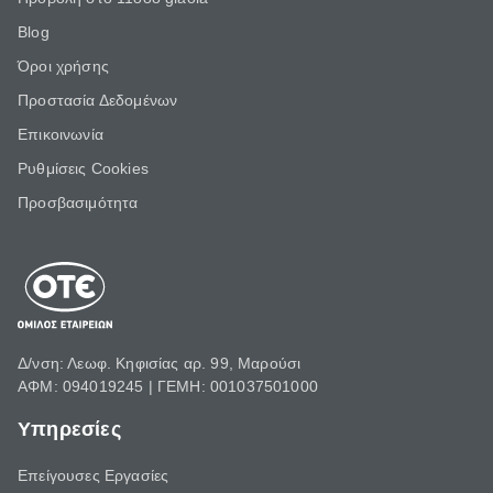
Blog
Όροι χρήσης
Προστασία Δεδομένων
Επικοινωνία
Ρυθμίσεις Cookies
Προσβασιμότητα
Δ/νση: Λεωφ. Κηφισίας αρ. 99, Μαρούσι
ΑΦΜ: 094019245 | ΓΕΜΗ: 001037501000
Υπηρεσίες
Επείγουσες Εργασίες