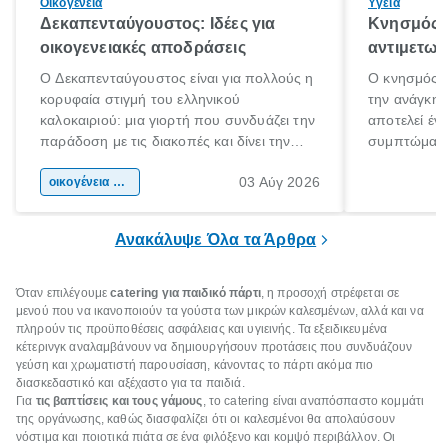
Οικογένεια
Υγεία
Δεκαπενταύγουστος: Ιδέες για
Κνησμός: 
οικογενειακές αποδράσεις
αντιμετωπ
Ο Δεκαπενταύγουστος είναι για πολλούς η
Ο κνησμός ε
κορυφαία στιγμή του ελληνικού
την ανάγκη 
καλοκαιριού: μια γιορτή που συνδυάζει την
αποτελεί έν
παράδοση με τις διακοπές και δίνει την
συμπτώματα
αφορμή για ταξίδια σε κάθε γωνιά της
άνθρωποι κά
03 Αύγ 2026
χώρας. Είτε πρόκειται για λίγες μέρες
οικογένεια & παιδί
πληροφορίες 
ξεγνοιασιάς είτε για μια σύντομη εξόρμηση.
καθώς μπορε
επιμένει για
Ανακάλυψε Όλα τα Άρθρα
Όταν επιλέγουμε
catering για παιδικό πάρτι
, η προσοχή στρέφεται σε
μενού που να ικανοποιούν τα γούστα των μικρών καλεσμένων, αλλά και να
πληρούν τις προϋποθέσεις ασφάλειας και υγιεινής. Τα εξειδικευμένα
κέτερινγκ αναλαμβάνουν να δημιουργήσουν προτάσεις που συνδυάζουν
γεύση και χρωματιστή παρουσίαση, κάνοντας το πάρτι ακόμα πιο
διασκεδαστικό και αξέχαστο για τα παιδιά.
Για
τις βαπτίσεις και τους γάμους
, το catering είναι αναπόσπαστο κομμάτι
της οργάνωσης, καθώς διασφαλίζει ότι οι καλεσμένοι θα απολαύσουν
νόστιμα και ποιοτικά πιάτα σε ένα φιλόξενο και κομψό περιβάλλον. Οι