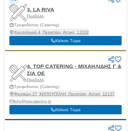
3. LA RIVA
Προβολή
Τροφοδοσίες (Catering)
Χρυσολωρά 4, Περιστέρι, Αττική, 12132
Κάλεσε Τώρα
4. TOP CATERING - ΜΙΧΑΗΛΙΔΗΣ Γ &
ΣΙΑ ΟΕ
Προβολή
Τροφοδοσίες (Catering)
Φοινικών 27, ΚΗΠΟΥΠΟΛΗ, Περιστέρι, Αττική, 12137
info@topcatering.gr
Κάλεσε Τώρα